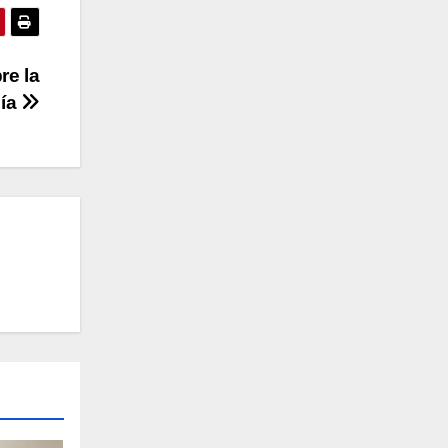
re la
ía