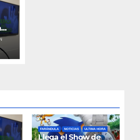
a
N
FARÁNDULA
NOTICIAS
ULTIMA HORA
Llega el Show de