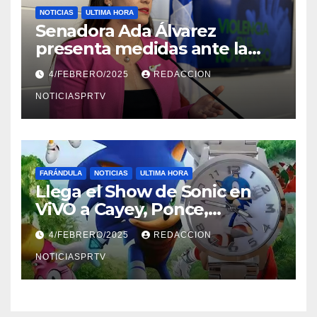
NOTICIAS
ULTIMA HORA
Senadora Ada Álvarez
presenta medidas ante la
violencia en el noviazgo
4/FEBRERO/2025
REDACCION
NOTICIASPRTV
FARÁNDULA
NOTICIAS
ULTIMA HORA
Llega el Show de Sonic en
ViVO a Cayey, Ponce,
Barceloneta y Humacao,
4/FEBRERO/2025
REDACCION
Relojes gratis para el que
compre ahora….
NOTICIASPRTV