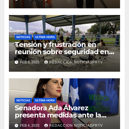
de la Salud en Mayagüez
NOTICIAS
ULTIMA HORA
Tensión y frustración en
reunión sobre seguridad en
Reparto Metropolitano
FEB 5, 2025
REDACCION NOTICIASPRTV
NOTICIAS
ULTIMA HORA
Senadora Ada Álvarez
presenta medidas ante la
violencia en el noviazgo
FEB 4, 2025
REDACCION NOTICIASPRTV