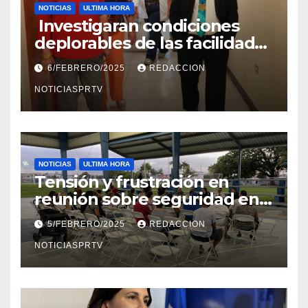
NOTICIAS
ULTIMA HORA
Investigaran condiciones
deplorables de las facilidades
el Departamento de la Salud
6/FEBRERO/2025
REDACCION
en Mayagüez
NOTICIASPRTV
NOTICIAS
ULTIMA HORA
Tensión y frustración en
reunión sobre seguridad en
Reparto Metropolitano
5/FEBRERO/2025
REDACCION
NOTICIASPRTV