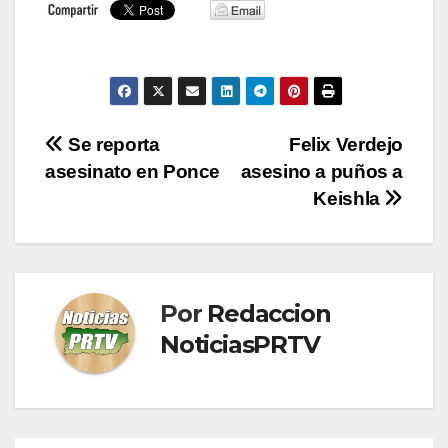
Navegación
Se reporta
Felix Verdejo
asesinato en Ponce
asesino a puños a
de
Keishla
entradas
Por
Redaccion
NoticiasPRTV