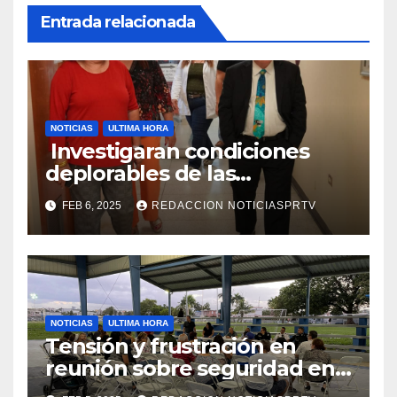
Entrada relacionada
NOTICIAS
ULTIMA HORA
Investigaran condiciones
deplorables de las
facilidades el Departamento
FEB 6, 2025
REDACCION NOTICIASPRTV
de la Salud en Mayagüez
NOTICIAS
ULTIMA HORA
Tensión y frustración en
reunión sobre seguridad en
Reparto Metropolitano