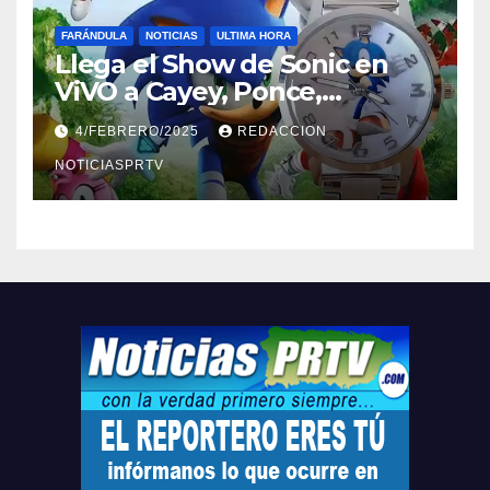
FARÁNDULA
NOTICIAS
ULTIMA HORA
Llega el Show de Sonic en
ViVO a Cayey, Ponce,
Barceloneta y Humacao,
4/FEBRERO/2025
REDACCION
Relojes gratis para el que
compre ahora….
NOTICIASPRTV