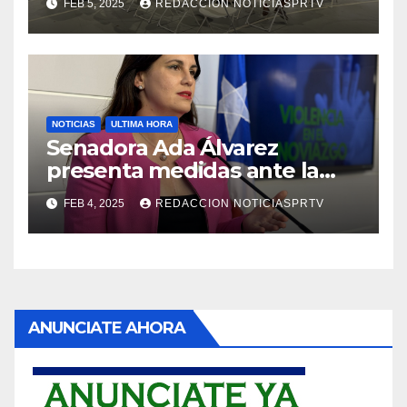
FEB 5, 2025
REDACCION NOTICIASPRTV
NOTICIAS
ULTIMA HORA
Senadora Ada Álvarez
presenta medidas ante la
violencia en el noviazgo
FEB 4, 2025
REDACCION NOTICIASPRTV
ANUNCIATE AHORA