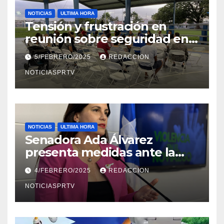
NOTICIAS
ULTIMA HORA
Tensión y frustración en
reunión sobre seguridad en
Reparto Metropolitano
5/FEBRERO/2025
REDACCION
NOTICIASPRTV
NOTICIAS
ULTIMA HORA
Senadora Ada Álvarez
presenta medidas ante la
violencia en el noviazgo
4/FEBRERO/2025
REDACCION
NOTICIASPRTV