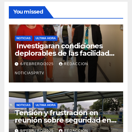
You missed
NOTICIAS
ULTIMA HORA
Investigaran condiciones
deplorables de las facilidades
el Departamento de la Salud
6/FEBRERO/2025
REDACCION
en Mayagüez
NOTICIASPRTV
NOTICIAS
ULTIMA HORA
Tensión y frustración en
reunión sobre seguridad en
Reparto Metropolitano
5/FEBRERO/2025
REDACCION