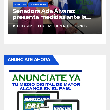
NOTICIAS
ULTIMA HORA
Senadora Ada Álvarez
presenta medidas ante la
violencia en el noviazgo
FEB 4, 2025
REDACCION NOTICIASPRTV
ANUNCIATE AHORA