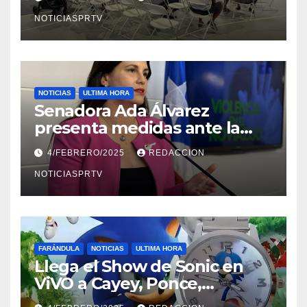
NOTICIASPRTV
NOTICIAS
ULTIMA HORA
Senadora Ada Álvarez
presenta medidas ante la
violencia en el noviazgo
4/FEBRERO/2025
REDACCION
NOTICIASPRTV
FARÁNDULA
NOTICIAS
ULTIMA HORA
Llega el Show de Sonic en
ViVO a Cayey, Ponce,
Barceloneta y Humacao,