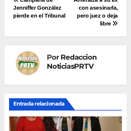
Navegación
Jenniffer González
con asesinarla,
de
pierde en el Tribunal
pero juez o deja
entradas
libre
Por
Redaccion
NoticiasPRTV
Entrada relacionada