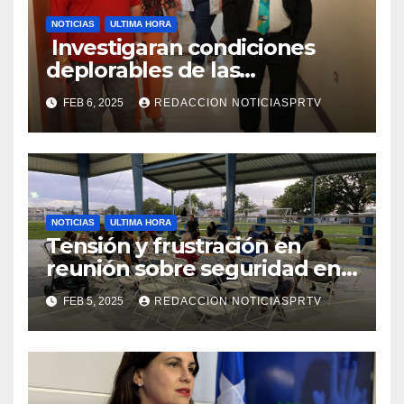
NOTICIAS
ULTIMA HORA
Investigaran condiciones
deplorables de las
facilidades el Departamento
FEB 6, 2025
REDACCION NOTICIASPRTV
de la Salud en Mayagüez
NOTICIAS
ULTIMA HORA
Tensión y frustración en
reunión sobre seguridad en
Reparto Metropolitano
FEB 5, 2025
REDACCION NOTICIASPRTV