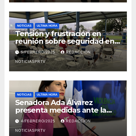
NOTICIAS
ULTIMA HORA
Tensión y frustración en
reunión sobre seguridad en
Reparto Metropolitano
5/FEBRERO/2025
REDACCION
NOTICIASPRTV
NOTICIAS
ULTIMA HORA
Senadora Ada Álvarez
presenta medidas ante la
violencia en el noviazgo
4/FEBRERO/2025
REDACCION
NOTICIASPRTV