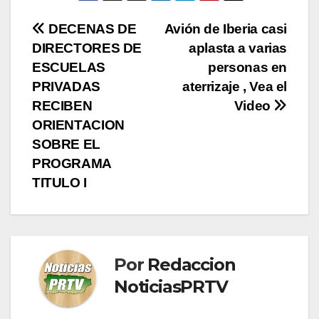
Navegación
DECENAS DE
Avión de Iberia casi
DIRECTORES DE
aplasta a varias
de
ESCUELAS
personas en
entradas
PRIVADAS
aterrizaje , Vea el
RECIBEN
Video
ORIENTACION
SOBRE EL
PROGRAMA
TITULO I
Por
Redaccion
NoticiasPRTV