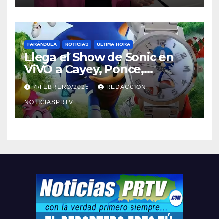
FARÁNDULA
NOTICIAS
ULTIMA HORA
Llega el Show de Sonic en
ViVO a Cayey, Ponce,
Barceloneta y Humacao,
4/FEBRERO/2025
REDACCION
Relojes gratis para el que
compre ahora….
NOTICIASPRTV