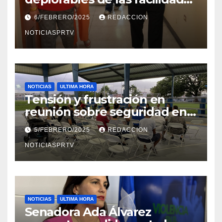
el Departamento de la Salud
6/FEBRERO/2025
REDACCION
en Mayagüez
NOTICIASPRTV
NOTICIAS
ULTIMA HORA
Tensión y frustración en
reunión sobre seguridad en
Reparto Metropolitano
5/FEBRERO/2025
REDACCION
NOTICIASPRTV
NOTICIAS
ULTIMA HORA
Senadora Ada Álvarez