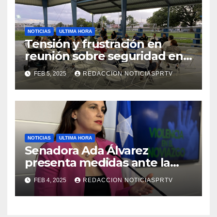
NOTICIAS
ULTIMA HORA
Tensión y frustración en
reunión sobre seguridad en
Reparto Metropolitano
FEB 5, 2025
REDACCION NOTICIASPRTV
NOTICIAS
ULTIMA HORA
Senadora Ada Álvarez
presenta medidas ante la
violencia en el noviazgo
FEB 4, 2025
REDACCION NOTICIASPRTV