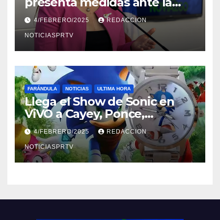
presenta medidas ante la
violencia en el noviazgo
4/FEBRERO/2025
REDACCION
NOTICIASPRTV
FARÁNDULA
NOTICIAS
ULTIMA HORA
Llega el Show de Sonic en
ViVO a Cayey, Ponce,
Barceloneta y Humacao,
4/FEBRERO/2025
REDACCION
Relojes gratis para el que
compre ahora….
NOTICIASPRTV