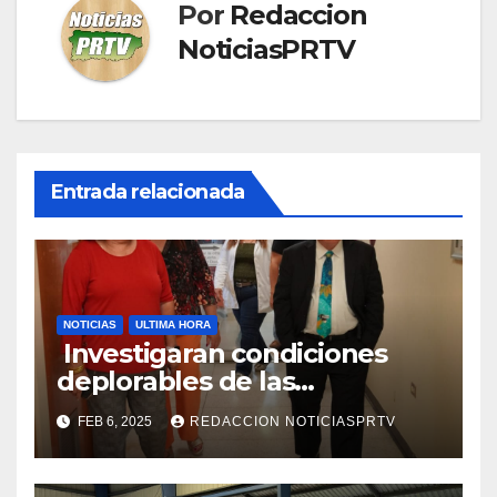
Por
Redaccion
NoticiasPRTV
Entrada relacionada
NOTICIAS
ULTIMA HORA
Investigaran condiciones
deplorables de las
facilidades el Departamento
FEB 6, 2025
REDACCION NOTICIASPRTV
de la Salud en Mayagüez