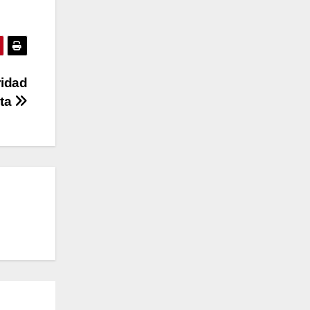
ridad
nta