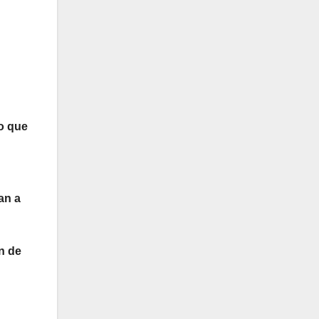
o que
an a
n de