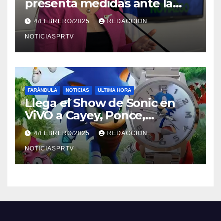
presenta medidas ante la
violencia en el noviazgo
4/FEBRERO/2025
REDACCION
NOTICIASPRTV
FARÁNDULA
NOTICIAS
ULTIMA HORA
Llega el Show de Sonic en
ViVO a Cayey, Ponce,
Barceloneta y Humacao,
4/FEBRERO/2025
REDACCION
Relojes gratis para el que
compre ahora….
NOTICIASPRTV