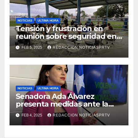
NOTICIAS
ULTIMA HORA
Tensión y frustración en
reunión sobre seguridad en
Reparto Metropolitano
FEB 5, 2025
REDACCION NOTICIASPRTV
NOTICIAS
ULTIMA HORA
Senadora Ada Álvarez
presenta medidas ante la
violencia en el noviazgo
FEB 4, 2025
REDACCION NOTICIASPRTV