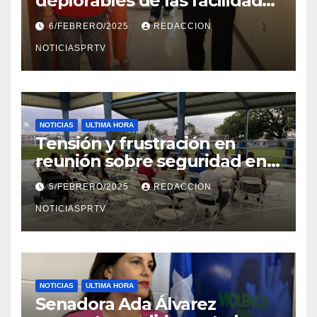
deplorables de las facilidades
el Departamento de la Salud
6/FEBRERO/2025
REDACCION
en Mayagüez
NOTICIASPRTV
NOTICIAS
ULTIMA HORA
Tensión y frustración en
reunión sobre seguridad en
Reparto Metropolitano
5/FEBRERO/2025
REDACCION
NOTICIASPRTV
NOTICIAS
ULTIMA HORA
Senadora Ada Álvarez