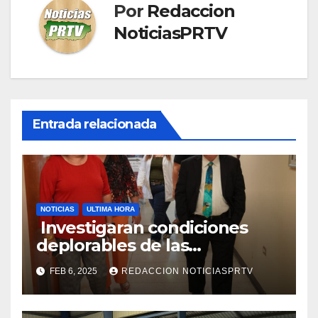
Por
Redaccion
NoticiasPRTV
Entrada relacionada
NOTICIAS
ULTIMA HORA
Investigaran condiciones
deplorables de las
facilidades el Departamento
FEB 6, 2025
REDACCION NOTICIASPRTV
de la Salud en Mayagüez