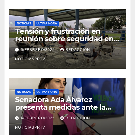
NOTICIAS
ULTIMA HORA
Tensión y frustración en
reunión sobre seguridad en
Reparto Metropolitano
5/FEBRERO/2025
REDACCION
NOTICIASPRTV
NOTICIAS
ULTIMA HORA
Senadora Ada Álvarez
presenta medidas ante la
violencia en el noviazgo
4/FEBRERO/2025
REDACCION
NOTICIASPRTV