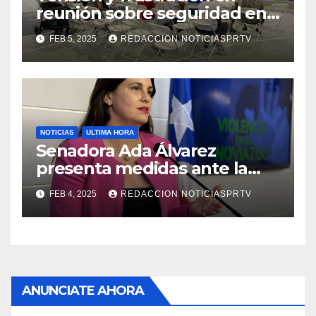
reunión sobre seguridad en
Reparto Metropolitano
FEB 5, 2025
REDACCION NOTICIASPRTV
NOTICIAS
ULTIMA HORA
Senadora Ada Álvarez
presenta medidas ante la
violencia en el noviazgo
FEB 4, 2025
REDACCION NOTICIASPRTV
ANUNCIATE AHORA