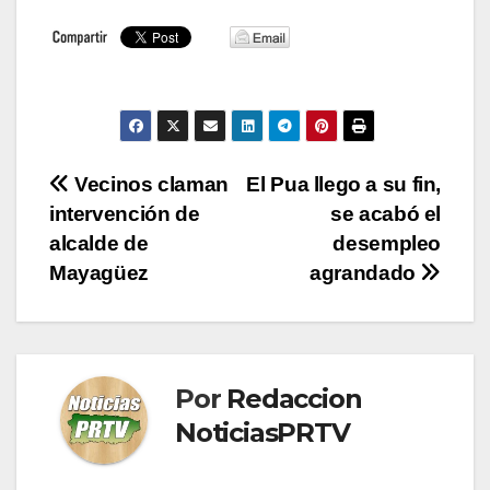
Navegación
Vecinos claman
El Pua llego a su fin,
intervención de
se acabó el
de
alcalde de
desempleo
entradas
Mayagüez
agrandado
Por
Redaccion
NoticiasPRTV