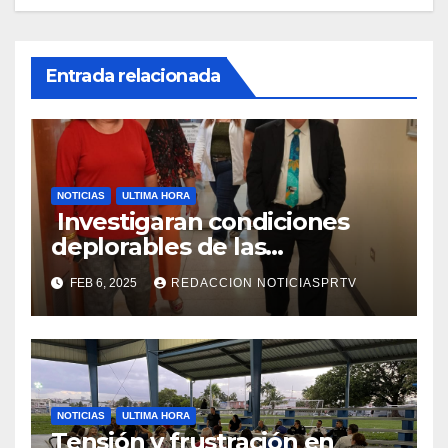
Entrada relacionada
NOTICIAS
ULTIMA HORA
Investigaran condiciones
deplorables de las
facilidades el Departamento
FEB 6, 2025
REDACCION NOTICIASPRTV
de la Salud en Mayagüez
NOTICIAS
ULTIMA HORA
Tensión y frustración en