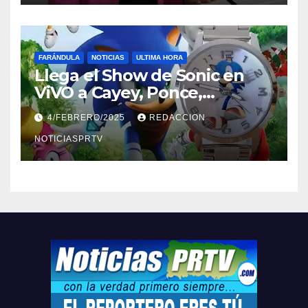
FARÁNDULA
NOTICIAS
ULTIMA HORA
Llega el Show de Sonic en
ViVO a Cayey, Ponce,
Barceloneta y Humacao,
4/FEBRERO/2025
REDACCION
Relojes gratis para el que
compre ahora….
NOTICIASPRTV