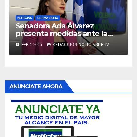
NOTICIAS
ULTIMA HORA
Senadora Ada Álvarez
presenta medidas ante la
violencia en el noviazgo
FEB 4, 2025
REDACCION NOTICIASPRTV
ANUNCIATE AHORA