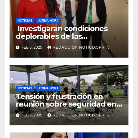
NOTICIAS
ULTIMA HORA
Investigaran condiciones
deplorables de las
facilidades el Departamento
FEB 6, 2025
REDACCION NOTICIASPRTV
de la Salud en Mayagüez
NOTICIAS
ULTIMA HORA
Tensión y frustración en
reunión sobre seguridad en
Reparto Metropolitano
FEB 5, 2025
REDACCION NOTICIASPRTV