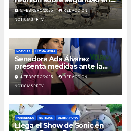
Reparto Metropolitano
5/FEBRERO/2025
REDACCION
NOTICIASPRTV
NOTICIAS
ULTIMA HORA
Senadora Ada Álvarez
presenta medidas ante la
violencia en el noviazgo
4/FEBRERO/2025
REDACCION
NOTICIASPRTV
FARÁNDULA
NOTICIAS
ULTIMA HORA
Llega el Show de Sonic en