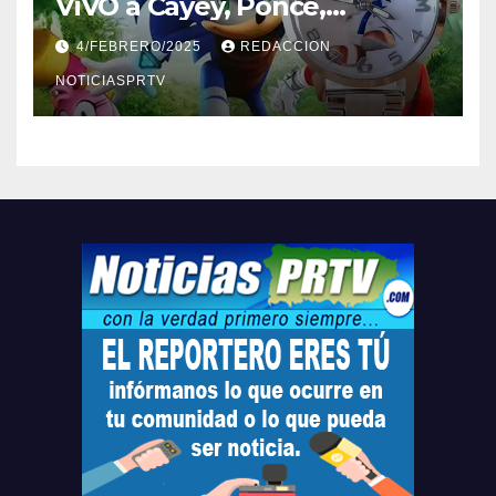
ViVO a Cayey, Ponce,
Barceloneta y Humacao,
4/FEBRERO/2025
REDACCION
Relojes gratis para el que
compre ahora….
NOTICIASPRTV