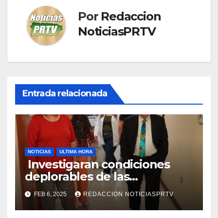
Por
Redaccion
NoticiasPRTV
Entrada relacionada
NOTICIAS
ULTIMA HORA
Investigaran condiciones
deplorables de las
facilidades el Departamento
FEB 6, 2025
REDACCION NOTICIASPRTV
de la Salud en Mayagüez