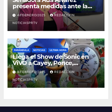
presenta medidas ante la
violencia en el noviazgo
4/FEBRERO/2025
REDACCION
NOTICIASPRTV
FARÁNDULA
NOTICIAS
ULTIMA HORA
Llega el Show de Sonic en
ViVO a Cayey, Ponce,
Barceloneta y Humacao,
4/FEBRERO/2025
REDACCION
Relojes gratis para el que
compre ahora….
NOTICIASPRTV