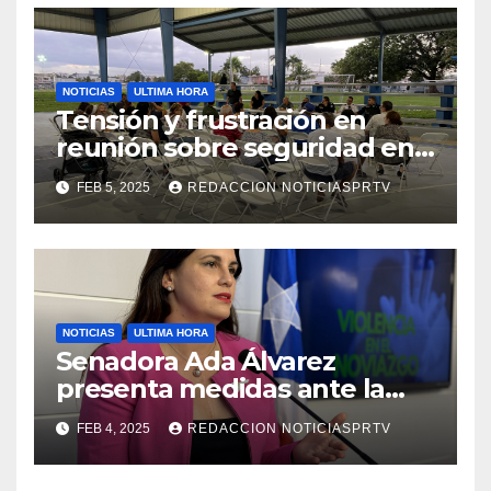
NOTICIAS
ULTIMA HORA
Tensión y frustración en
reunión sobre seguridad en
Reparto Metropolitano
FEB 5, 2025
REDACCION NOTICIASPRTV
NOTICIAS
ULTIMA HORA
Senadora Ada Álvarez
presenta medidas ante la
violencia en el noviazgo
FEB 4, 2025
REDACCION NOTICIASPRTV