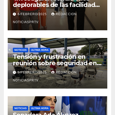
deplorables de las facilidades
el Departamento de la Salud
6/FEBRERO/2025
REDACCION
en Mayagüez
NOTICIASPRTV
NOTICIAS
ULTIMA HORA
Tensión y frustración en
reunión sobre seguridad en
Reparto Metropolitano
5/FEBRERO/2025
REDACCION
NOTICIASPRTV
NOTICIAS
ULTIMA HORA
Senadora Ada Álvarez