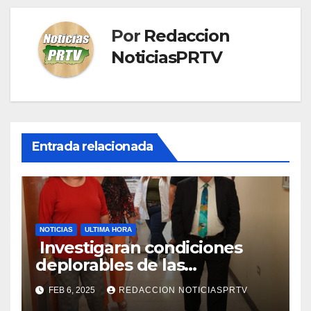
Por
Redaccion
NoticiasPRTV
Entrada relacionada
NOTICIAS
ULTIMA HORA
Investigaran condiciones
deplorables de las
facilidades el Departamento
FEB 6, 2025
REDACCION NOTICIASPRTV
de la Salud en Mayagüez