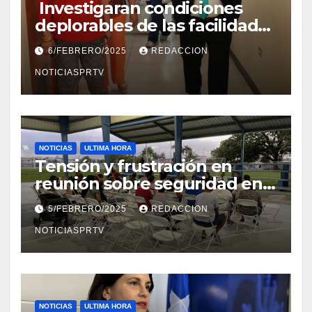
Investigaran condiciones
deplorables de las facilidades
el Departamento de la Salud
6/FEBRERO/2025
REDACCION
en Mayagüez
NOTICIASPRTV
NOTICIAS
ULTIMA HORA
Tensión y frustración en
reunión sobre seguridad en
Reparto Metropolitano
5/FEBRERO/2025
REDACCION
NOTICIASPRTV
NOTICIAS
ULTIMA HORA