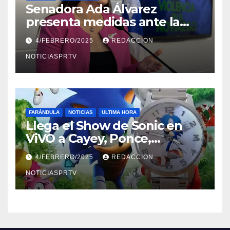
Senadora Ada Álvarez
presenta medidas ante la
violencia en el noviazgo
4/FEBRERO/2025
REDACCION
NOTICIASPRTV
FARÁNDULA
NOTICIAS
ULTIMA HORA
Llega el Show de Sonic en
ViVO a Cayey, Ponce,
Barceloneta y Humacao,
4/FEBRERO/2025
REDACCION
Relojes gratis para el que
compre ahora….
NOTICIASPRTV