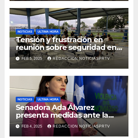
NOTICIAS
ULTIMA HORA
Tensión y frustración en
reunión sobre seguridad en
Reparto Metropolitano
FEB 5, 2025
REDACCION NOTICIASPRTV
NOTICIAS
ULTIMA HORA
Senadora Ada Álvarez
presenta medidas ante la
violencia en el noviazgo
FEB 4, 2025
REDACCION NOTICIASPRTV