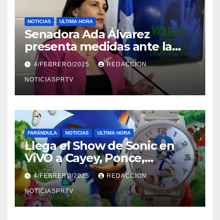
NOTICIAS
ULTIMA HORA
Senadora Ada Álvarez
presenta medidas ante la
violencia en el noviazgo
4/FEBRERO/2025
REDACCION
NOTICIASPRTV
FARÁNDULA
NOTICIAS
ULTIMA HORA
Llega el Show de Sonic en
ViVO a Cayey, Ponce,
Barceloneta y Humacao,
4/FEBRERO/2025
REDACCION
Relojes gratis para el que
compre ahora….
NOTICIASPRTV