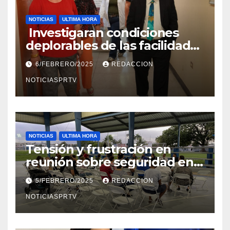
NOTICIAS
ULTIMA HORA
Investigaran condiciones
deplorables de las facilidades
el Departamento de la Salud
6/FEBRERO/2025
REDACCION
en Mayagüez
NOTICIASPRTV
NOTICIAS
ULTIMA HORA
Tensión y frustración en
reunión sobre seguridad en
Reparto Metropolitano
5/FEBRERO/2025
REDACCION
NOTICIASPRTV