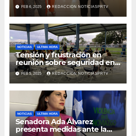
facilidades el Departamento
FEB 6, 2025
REDACCION NOTICIASPRTV
de la Salud en Mayagüez
NOTICIAS
ULTIMA HORA
Tensión y frustración en
reunión sobre seguridad en
Reparto Metropolitano
FEB 5, 2025
REDACCION NOTICIASPRTV
NOTICIAS
ULTIMA HORA
Senadora Ada Álvarez
presenta medidas ante la