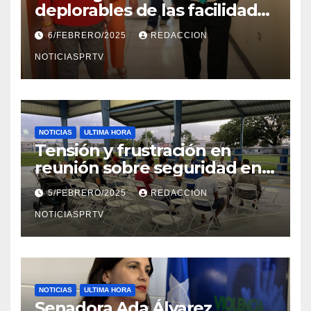
deplorables de las facilidades
el Departamento de la Salud
6/FEBRERO/2025
REDACCION
en Mayagüez
NOTICIASPRTV
NOTICIAS
ULTIMA HORA
Tensión y frustración en
reunión sobre seguridad en
Reparto Metropolitano
5/FEBRERO/2025
REDACCION
NOTICIASPRTV
NOTICIAS
ULTIMA HORA
Senadora Ada Álvarez