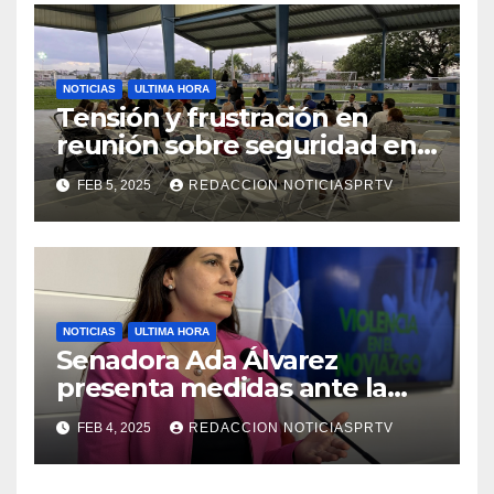
NOTICIAS
ULTIMA HORA
Tensión y frustración en
reunión sobre seguridad en
Reparto Metropolitano
FEB 5, 2025
REDACCION NOTICIASPRTV
NOTICIAS
ULTIMA HORA
Senadora Ada Álvarez
presenta medidas ante la
violencia en el noviazgo
FEB 4, 2025
REDACCION NOTICIASPRTV