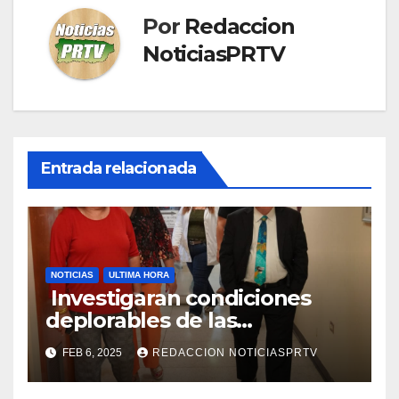
Por
Redaccion
NoticiasPRTV
Entrada relacionada
NOTICIAS
ULTIMA HORA
Investigaran condiciones
deplorables de las
facilidades el Departamento
FEB 6, 2025
REDACCION NOTICIASPRTV
de la Salud en Mayagüez