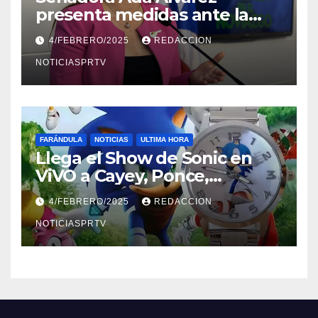
presenta medidas ante la
violencia en el noviazgo
4/FEBRERO/2025
REDACCION
NOTICIASPRTV
FARÁNDULA
NOTICIAS
ULTIMA HORA
Llega el Show de Sonic en
ViVO a Cayey, Ponce,
Barceloneta y Humacao,
4/FEBRERO/2025
REDACCION
Relojes gratis para el que
compre ahora….
NOTICIASPRTV