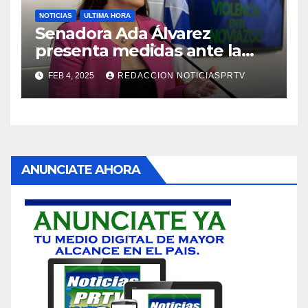
NOTICIAS
ULTIMA HORA
Senadora Ada Álvarez
presenta medidas ante la
violencia en el noviazgo
FEB 4, 2025
REDACCION NOTICIASPRTV
ANUNCIATE AHORA