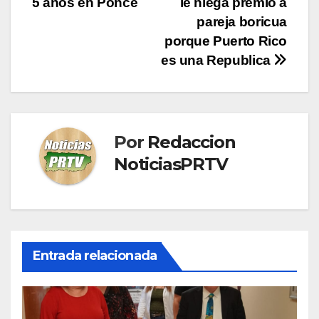
5 años en Ponce
le niega premio a
entradas
pareja boricua
porque Puerto Rico
es una Republica
Por
Redaccion
NoticiasPRTV
Entrada relacionada