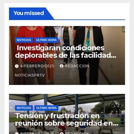
You missed
NOTICIAS
ULTIMA HORA
Investigaran condiciones
deplorables de las facilidades
el Departamento de la Salud
6/FEBRERO/2025
REDACCION
en Mayagüez
NOTICIASPRTV
NOTICIAS
ULTIMA HORA
Tensión y frustración en
reunión sobre seguridad en
Reparto Metropolitano
5/FEBRERO/2025
REDACCION