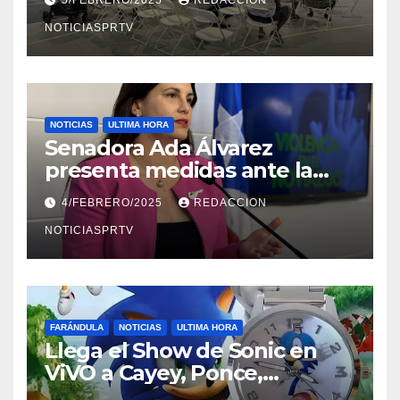
NOTICIASPRTV
NOTICIAS
ULTIMA HORA
Senadora Ada Álvarez
presenta medidas ante la
violencia en el noviazgo
4/FEBRERO/2025
REDACCION
NOTICIASPRTV
FARÁNDULA
NOTICIAS
ULTIMA HORA
Llega el Show de Sonic en
ViVO a Cayey, Ponce,
Barceloneta y Humacao,