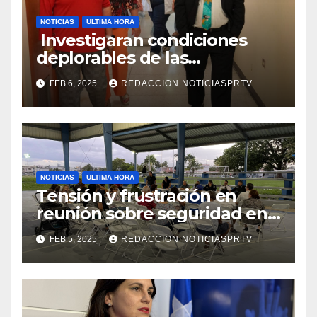
NOTICIAS
ULTIMA HORA
Investigaran condiciones
deplorables de las
facilidades el Departamento
FEB 6, 2025
REDACCION NOTICIASPRTV
de la Salud en Mayagüez
NOTICIAS
ULTIMA HORA
Tensión y frustración en
reunión sobre seguridad en
Reparto Metropolitano
FEB 5, 2025
REDACCION NOTICIASPRTV