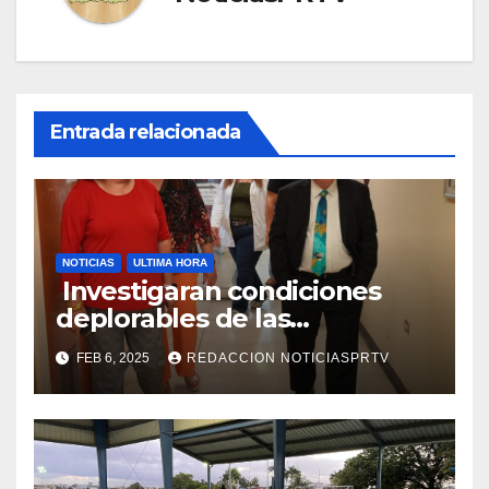
Entrada relacionada
NOTICIAS
ULTIMA HORA
Investigaran condiciones
deplorables de las
facilidades el Departamento
FEB 6, 2025
REDACCION NOTICIASPRTV
de la Salud en Mayagüez