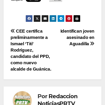
Navegación
CEE certifica
Identifican joven
preliminarmente a
asesinado en
de
Ismael ‘Titi’
Aguadilla
entradas
Rodríguez,
candidato del PPD,
como nuevo
alcalde de Guánica.
Por
Redaccion
NoticiasPRTV