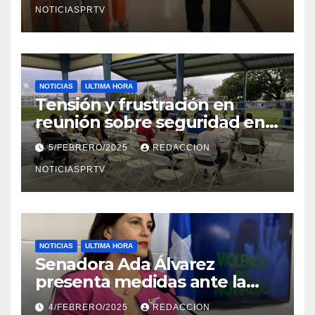
NOTICIASPRTV
NOTICIAS
ULTIMA HORA
Tensión y frustración en
reunión sobre seguridad en
Reparto Metropolitano
5/FEBRERO/2025
REDACCION
NOTICIASPRTV
NOTICIAS
ULTIMA HORA
Senadora Ada Álvarez
presenta medidas ante la
violencia en el noviazgo
4/FEBRERO/2025
REDACCION