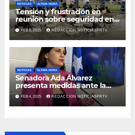
NOTICIAS
ULTIMA HORA
Tensión y frustración en
reunión sobre seguridad en
Reparto Metropolitano
FEB 5, 2025
REDACCION NOTICIASPRTV
NOTICIAS
ULTIMA HORA
Senadora Ada Álvarez
presenta medidas ante la
violencia en el noviazgo
FEB 4, 2025
REDACCION NOTICIASPRTV