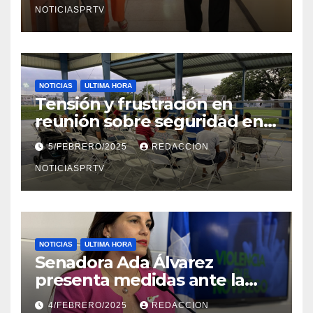
NOTICIASPRTV
NOTICIAS
ULTIMA HORA
Tensión y frustración en
reunión sobre seguridad en
Reparto Metropolitano
5/FEBRERO/2025
REDACCION
NOTICIASPRTV
NOTICIAS
ULTIMA HORA
Senadora Ada Álvarez
presenta medidas ante la
violencia en el noviazgo
4/FEBRERO/2025
REDACCION