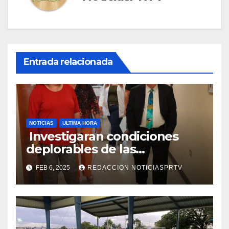
Entrada relacionada
NOTICIAS
ULTIMA HORA
Investigaran condiciones
deplorables de las
facilidades el Departamento
FEB 6, 2025
REDACCION NOTICIASPRTV
de la Salud en Mayagüez