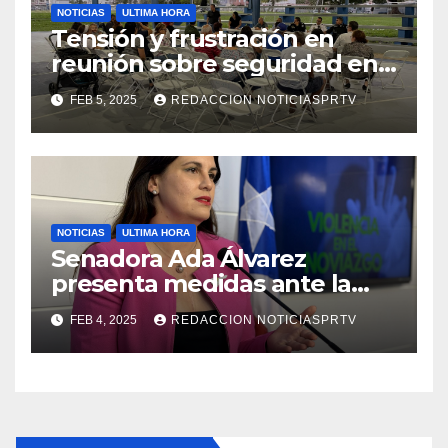
NOTICIAS
ULTIMA HORA
Tensión y frustración en
reunión sobre seguridad en
Reparto Metropolitano
FEB 5, 2025
REDACCION NOTICIASPRTV
NOTICIAS
ULTIMA HORA
Senadora Ada Álvarez
presenta medidas ante la
violencia en el noviazgo
FEB 4, 2025
REDACCION NOTICIASPRTV