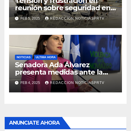
Tensión y frustración en
reunión sobre seguridad en
Reparto Metropolitano
FEB 5, 2025
REDACCION NOTICIASPRTV
NOTICIAS
ULTIMA HORA
Senadora Ada Álvarez
presenta medidas ante la
violencia en el noviazgo
FEB 4, 2025
REDACCION NOTICIASPRTV
ANUNCIATE AHORA