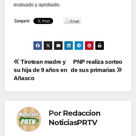
evaluado y aprobado.
Navegación
Tirotean madre y
PNP realiza sorteo
su hija de 9 años en
de sus primarias
de
Añasco
entradas
Por
Redaccion
NoticiasPRTV