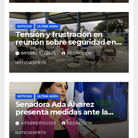
NOTICIAS
ULTIMA HORA
Tensión y frustración en
reunión sobre seguridad en
Reparto Metropolitano
5/FEBRERO/2025
REDACCION
NOTICIASPRTV
NOTICIAS
ULTIMA HORA
Senadora Ada Álvarez
presenta medidas ante la
violencia en el noviazgo
4/FEBRERO/2025
REDACCION
NOTICIASPRTV