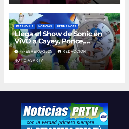
FARÁNDULA
NOTICIAS
ULTIMA HORA
Llega el Show de Sonic en
ViVO a Cayey, Ponce,
Barceloneta y Humacao,
4/FEBRERO/2025
REDACCION
Relojes gratis para el que
compre ahora….
NOTICIASPRTV