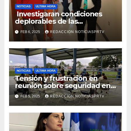
NOTICIAS
ULTIMA HORA
Investigaran condiciones
deplorables de las
facilidades el Departamento
FEB 6, 2025
REDACCION NOTICIASPRTV
de la Salud en Mayagüez
NOTICIAS
ULTIMA HORA
Tensión y frustración en
reunión sobre seguridad en
Reparto Metropolitano
FEB 5, 2025
REDACCION NOTICIASPRTV