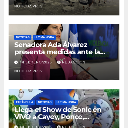
NOTICIASPRTV
NOTICIAS
ULTIMA HORA
Senadora Ada Álvarez
presenta medidas ante la
violencia en el noviazgo
4/FEBRERO/2025
REDACCION
NOTICIASPRTV
FARÁNDULA
NOTICIAS
ULTIMA HORA
Llega el Show de Sonic en
ViVO a Cayey, Ponce,
Barceloneta y Humacao,
4/FEBRERO/2025
REDACCION