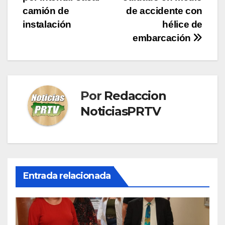
entradas
camión de
de accidente con
instalación
hélice de
embarcación
Por
Redaccion
NoticiasPRTV
Entrada relacionada