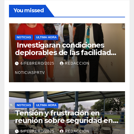
You missed
NOTICIAS
ULTIMA HORA
Investigaran condiciones
deplorables de las facilidades
el Departamento de la Salud
6/FEBRERO/2025
REDACCION
en Mayagüez
NOTICIASPRTV
NOTICIAS
ULTIMA HORA
Tensión y frustración en
reunión sobre seguridad en
Reparto Metropolitano
5/FEBRERO/2025
REDACCION