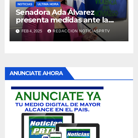
NOTICIAS
ULTIMA HORA
Senadora Ada Álvarez
presenta medidas ante la
violencia en el noviazgo
FEB 4, 2025
REDACCION NOTICIASPRTV
ANUNCIATE AHORA