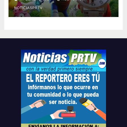
Relojes gratis para el que
compre ahora….
NOTICIASPRTV