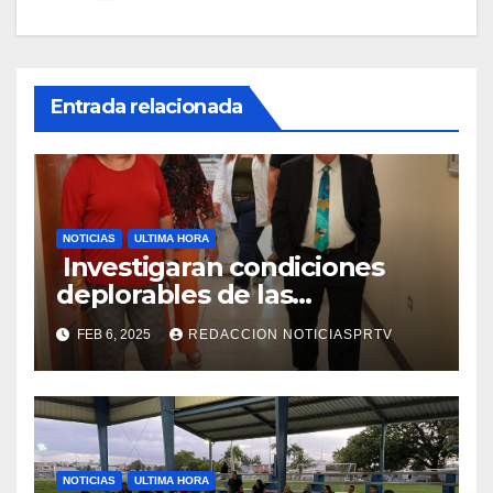
Entrada relacionada
NOTICIAS
ULTIMA HORA
Investigaran condiciones
deplorables de las
facilidades el Departamento
FEB 6, 2025
REDACCION NOTICIASPRTV
de la Salud en Mayagüez
NOTICIAS
ULTIMA HORA