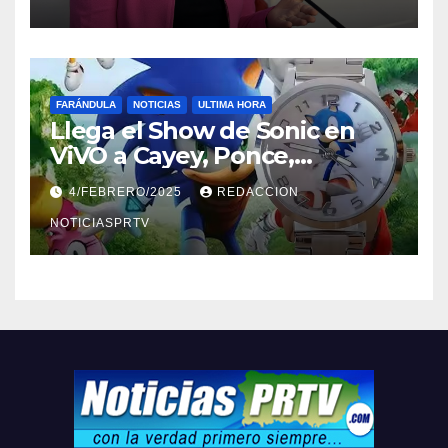
FARÁNDULA
NOTICIAS
ULTIMA HORA
Llega el Show de Sonic en
ViVO a Cayey, Ponce,
Barceloneta y Humacao,
4/FEBRERO/2025
REDACCION
Relojes gratis para el que
compre ahora….
NOTICIASPRTV