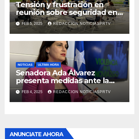
Tensión y frustración en
reunión sobre seguridad en
Reparto Metropolitano
FEB 5, 2025
REDACCION NOTICIASPRTV
NOTICIAS
ULTIMA HORA
Senadora Ada Álvarez
presenta medidas ante la
violencia en el noviazgo
FEB 4, 2025
REDACCION NOTICIASPRTV
ANUNCIATE AHORA