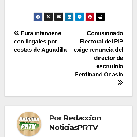
Navegación
Fura interviene
Comisionado
con ilegales por
Electoral del PIP
de
costas de Aguadilla
exige renuncia del
entradas
director de
escrutinio
Ferdinand Ocasio
Por
Redaccion
NoticiasPRTV