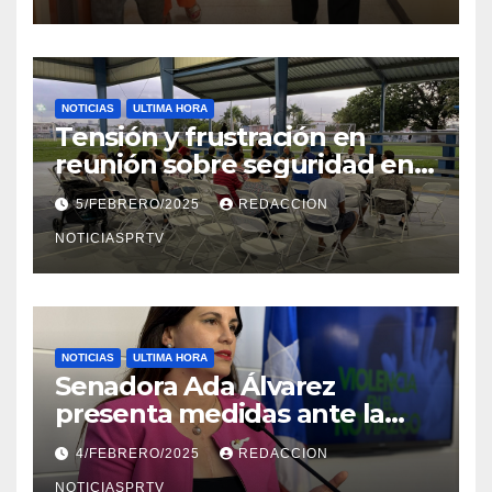
NOTICIAS
ULTIMA HORA
Tensión y frustración en
reunión sobre seguridad en
Reparto Metropolitano
5/FEBRERO/2025
REDACCION
NOTICIASPRTV
NOTICIAS
ULTIMA HORA
Senadora Ada Álvarez
presenta medidas ante la
violencia en el noviazgo
4/FEBRERO/2025
REDACCION
NOTICIASPRTV