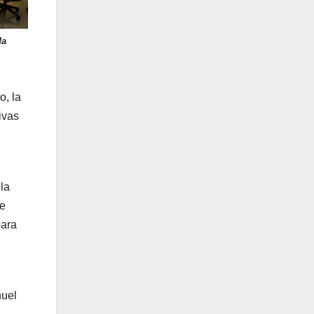
da
o, la
ivas
 la
de
para
nuel