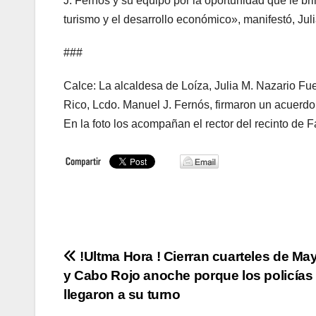
J. Fernós y su equipo por la oportunidad que le br
turismo y el desarrollo económico», manifestó, Jul
###
Calce: La alcaldesa de Loíza, Julia M. Nazario Fu
Rico, Lcdo. Manuel J. Fernós, firmaron un acuerdo 
En la foto los acompañan el rector del recinto de F
Navegación
!Ultma Hora ! Cierran cuarteles de M
y Cabo Rojo anoche porque los policías
de
llegaron a su turno