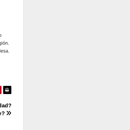
o
gión.
desa.
idad?
ue?