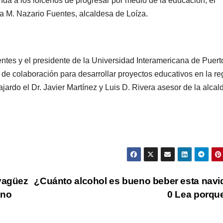
inda a los loiceños de progresar por medio de la educación, el
ia M. Nazario Fuentes, alcaldesa de Loíza.
entes y el presidente de la Universidad Interamericana de Puert
de colaboración para desarrollar proyectos educativos en la re
ajardo el Dr. Javier Martínez y Luis D. Rivera asesor de la alcal
ayagüez
¿Cuánto alcohol es bueno beber esta nav
 no
0 Lea porq