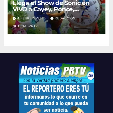
Llega el Show de Sonic en
ViVO a Cayey, Ponce,
Barceloneta y Humacao,
4/FEBRERO/2025
REDACCION
Relojes gratis para el que
compre ahora….
NOTICIASPRTV