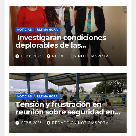
NOTICIAS
ULTIMA HORA
Investigaran condiciones
deplorables de las
facilidades el Departamento
FEB 6, 2025
REDACCION NOTICIASPRTV
de la Salud en Mayagüez
NOTICIAS
ULTIMA HORA
Tensión y frustración en
reunión sobre seguridad en
Reparto Metropolitano
FEB 5, 2025
REDACCION NOTICIASPRTV