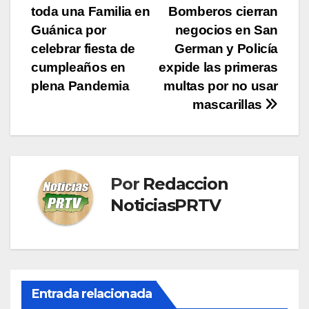
toda una Familia en
Bomberos cierran
de
Guánica por
negocios en San
entradas
celebrar fiesta de
German y Policía
cumpleaños en
expide las primeras
plena Pandemia
multas por no usar
mascarillas
Por
Redaccion
NoticiasPRTV
Entrada relacionada