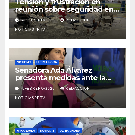
Tensión y frustración en
reunión sobre seguridad en
Reparto Metropolitano
5/FEBRERO/2025
REDACCION
NOTICIASPRTV
NOTICIAS
ULTIMA HORA
Senadora Ada Álvarez
presenta medidas ante la
violencia en el noviazgo
4/FEBRERO/2025
REDACCION
NOTICIASPRTV
FARÁNDULA
NOTICIAS
ULTIMA HORA