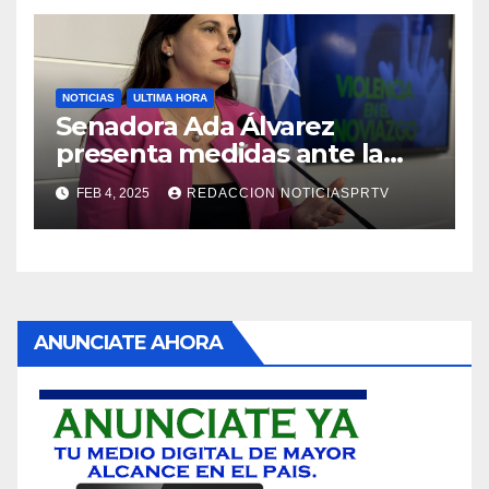
NOTICIAS
ULTIMA HORA
Senadora Ada Álvarez
presenta medidas ante la
violencia en el noviazgo
FEB 4, 2025
REDACCION NOTICIASPRTV
ANUNCIATE AHORA