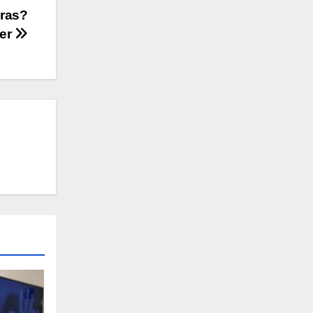
uras?
ber