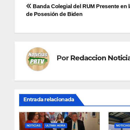
Navegación
Banda Colegial del RUM Presente en 
de Posesión de Biden
de
entradas
Por
Redaccion Notic
Entrada relacionada
NOTICIAS
ULTIMA HORA
NOTICIAS