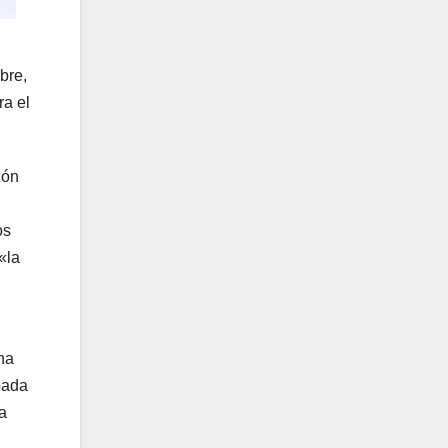
bre,
ra el
ión
os
«la
na
bada
a