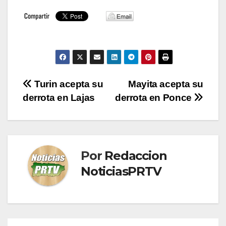
Navegación
Turin acepta su
Mayita acepta su
derrota en Lajas
derrota en Ponce
de
entradas
Por
Redaccion
NoticiasPRTV