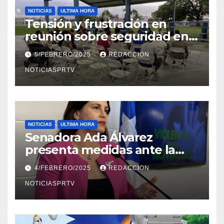
NOTICIAS
ULTIMA HORA
Tensión y frustración en
reunión sobre seguridad en
Reparto Metropolitano
5/FEBRERO/2025
REDACCION
NOTICIASPRTV
NOTICIAS
ULTIMA HORA
Senadora Ada Álvarez
presenta medidas ante la
violencia en el noviazgo
4/FEBRERO/2025
REDACCION
NOTICIASPRTV