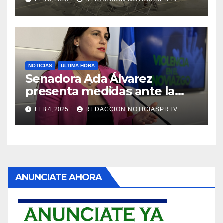
NOTICIAS
ULTIMA HORA
Senadora Ada Álvarez
presenta medidas ante la
violencia en el noviazgo
FEB 4, 2025
REDACCION NOTICIASPRTV
ANUNCIATE AHORA