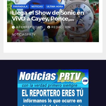
FARÁNDULA
NOTICIAS
ULTIMA HORA
Llega el Show de Sonic en
ViVO a Cayey, Ponce,
Barceloneta y Humacao,
4/FEBRERO/2025
REDACCION
Relojes gratis para el que
compre ahora….
NOTICIASPRTV