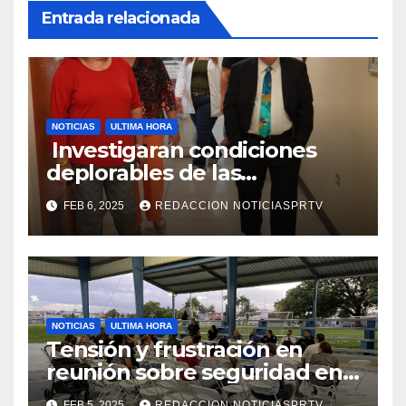
Entrada relacionada
NOTICIAS
ULTIMA HORA
Investigaran condiciones
deplorables de las
facilidades el Departamento
FEB 6, 2025
REDACCION NOTICIASPRTV
de la Salud en Mayagüez
NOTICIAS
ULTIMA HORA
Tensión y frustración en
reunión sobre seguridad en
Reparto Metropolitano
FEB 5, 2025
REDACCION NOTICIASPRTV