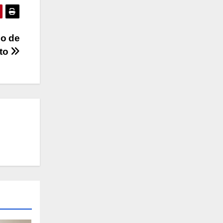
io de
ito