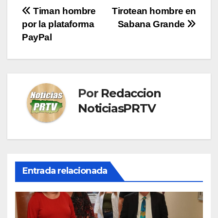
Navegación
Timan hombre
Tirotean hombre en
por la plataforma
Sabana Grande
de
PayPal
entradas
Por
Redaccion
NoticiasPRTV
Entrada relacionada