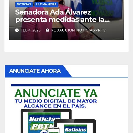
NOTICIAS
ULTIMA HORA
Senadora Ada Álvarez
presenta medidas ante la
violencia en el noviazgo
FEB 4, 2025
REDACCION NOTICIASPRTV
ANUNCIATE AHORA