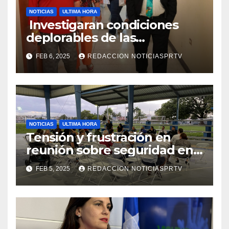
NOTICIAS
ULTIMA HORA
Investigaran condiciones
deplorables de las
facilidades el Departamento
FEB 6, 2025
REDACCION NOTICIASPRTV
de la Salud en Mayagüez
NOTICIAS
ULTIMA HORA
Tensión y frustración en
reunión sobre seguridad en
Reparto Metropolitano
FEB 5, 2025
REDACCION NOTICIASPRTV