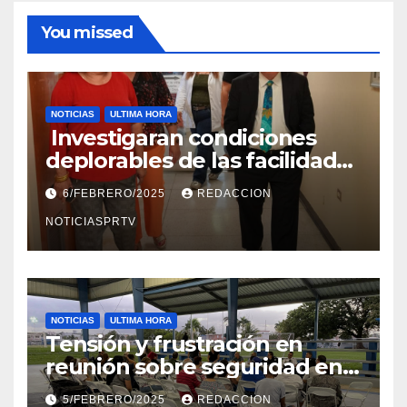
You missed
NOTICIAS
ULTIMA HORA
Investigaran condiciones
deplorables de las facilidades
el Departamento de la Salud
6/FEBRERO/2025
REDACCION
en Mayagüez
NOTICIASPRTV
NOTICIAS
ULTIMA HORA
Tensión y frustración en
reunión sobre seguridad en
Reparto Metropolitano
5/FEBRERO/2025
REDACCION