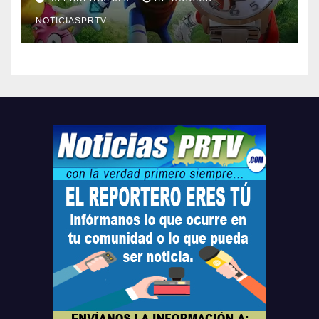
Relojes gratis para el que
compre ahora….
NOTICIASPRTV