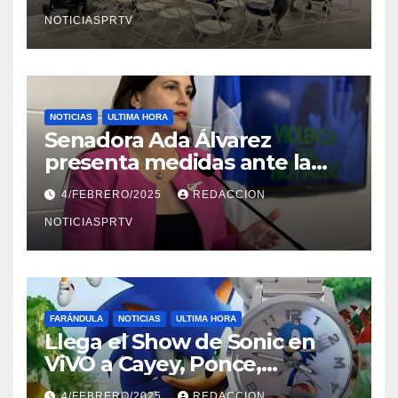
NOTICIASPRTV
NOTICIAS
ULTIMA HORA
Senadora Ada Álvarez
presenta medidas ante la
violencia en el noviazgo
4/FEBRERO/2025
REDACCION
NOTICIASPRTV
FARÁNDULA
NOTICIAS
ULTIMA HORA
Llega el Show de Sonic en
ViVO a Cayey, Ponce,
Barceloneta y Humacao,
4/FEBRERO/2025
REDACCION