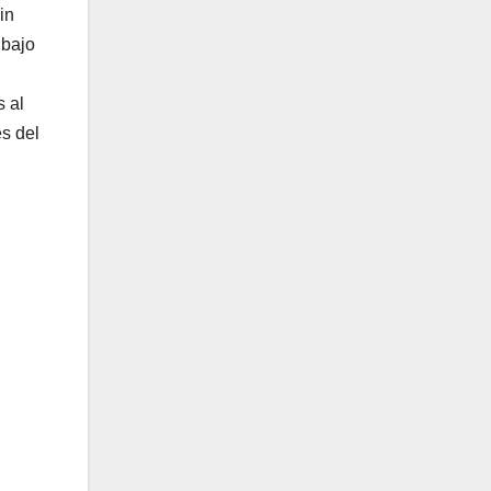
in
 bajo
 al
es del