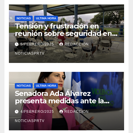
NOTICIAS
ULTIMA HORA
Tensión y frustración en
reunión sobre seguridad en
Reparto Metropolitano
5/FEBRERO/2025
REDACCION
NOTICIASPRTV
NOTICIAS
ULTIMA HORA
Senadora Ada Álvarez
presenta medidas ante la
violencia en el noviazgo
4/FEBRERO/2025
REDACCION
NOTICIASPRTV