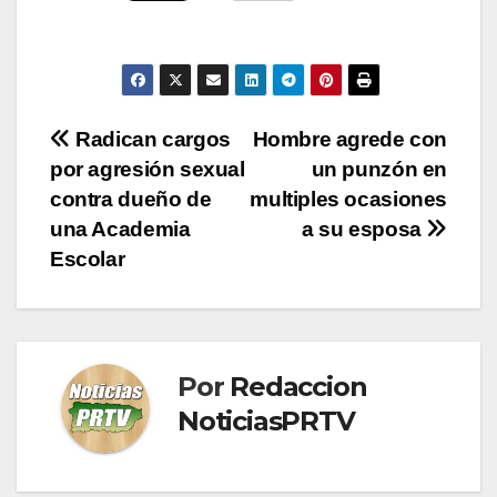
Navegación
Radican cargos
Hombre agrede con
por agresión sexual
un punzón en
de
contra dueño de
multiples ocasiones
entradas
una Academia
a su esposa
Escolar
Por
Redaccion
NoticiasPRTV