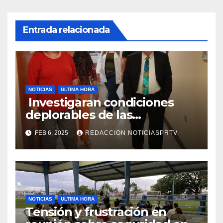
Entrada relacionada
NOTICIAS
ULTIMA HORA
Investigaran condiciones
deplorables de las
facilidades el Departamento
FEB 6, 2025
REDACCION NOTICIASPRTV
de la Salud en Mayagüez
NOTICIAS
ULTIMA HORA
Tensión y frustración en