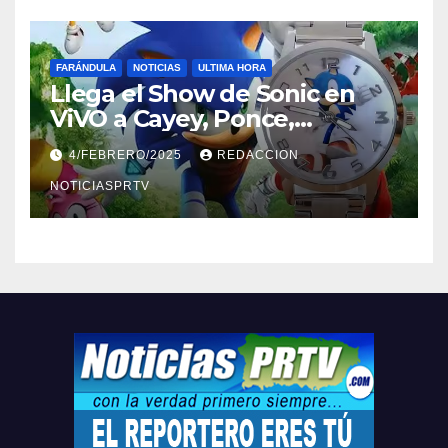
FARÁNDULA
NOTICIAS
ULTIMA HORA
Llega el Show de Sonic en
ViVO a Cayey, Ponce,
Barceloneta y Humacao,
4/FEBRERO/2025
REDACCION
Relojes gratis para el que
compre ahora….
NOTICIASPRTV