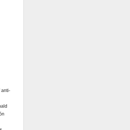
anti-
nald
ión
s