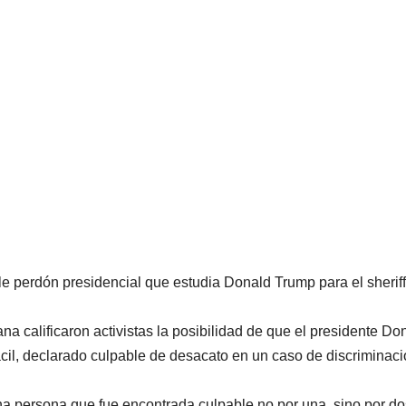
le perdón presidencial que estudia Donald Trump para el sheriff 
a calificaron activistas la posibilidad de que el presidente Do
cil, declarado culpable de desacato en un caso de discriminac
na persona que fue encontrada culpable no por una, sino por do