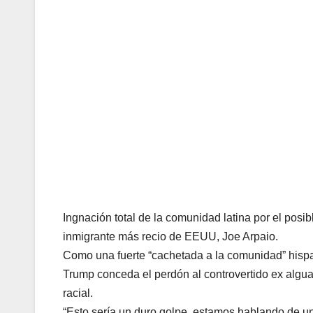
Ingnación total de la comunidad latina por el posib
inmigrante más recio de EEUU, Joe Arpaio.
Como una fuerte “cachetada a la comunidad” hispan
Trump conceda el perdón al controvertido ex algua
racial.
“Esto sería un duro golpe, estamos hablando de u