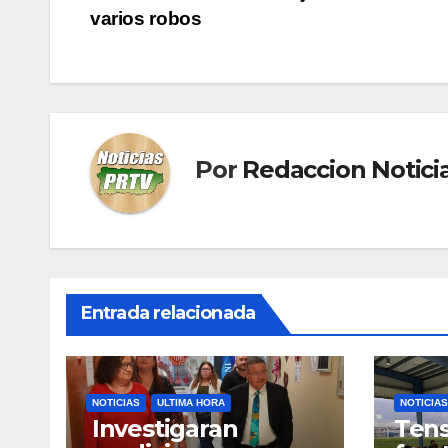
varios robos
de
entradas
Por
Redaccion Notic
Entrada relacionada
NOTICIAS
ULTIMA HORA
NOTICIAS
Investigaran
Tens