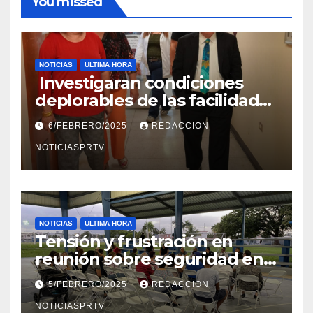
You missed
NOTICIAS
ULTIMA HORA
Investigaran condiciones
deplorables de las facilidades
el Departamento de la Salud
6/FEBRERO/2025
REDACCION
en Mayagüez
NOTICIASPRTV
NOTICIAS
ULTIMA HORA
Tensión y frustración en
reunión sobre seguridad en
Reparto Metropolitano
5/FEBRERO/2025
REDACCION
NOTICIASPRTV