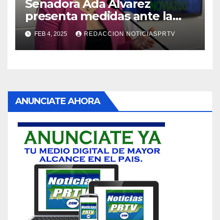
Senadora Ada Álvarez
presenta medidas ante la
violencia en el noviazgo
FEB 4, 2025
REDACCION NOTICIASPRTV
ANUNCIATE AHORA