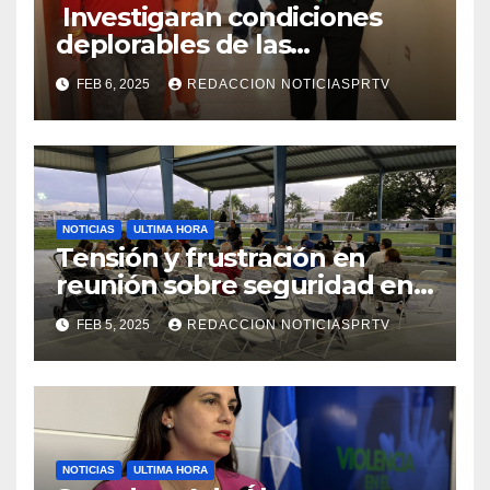
Investigaran condiciones
deplorables de las
facilidades el Departamento
FEB 6, 2025
REDACCION NOTICIASPRTV
de la Salud en Mayagüez
NOTICIAS
ULTIMA HORA
Tensión y frustración en
reunión sobre seguridad en
Reparto Metropolitano
FEB 5, 2025
REDACCION NOTICIASPRTV
NOTICIAS
ULTIMA HORA