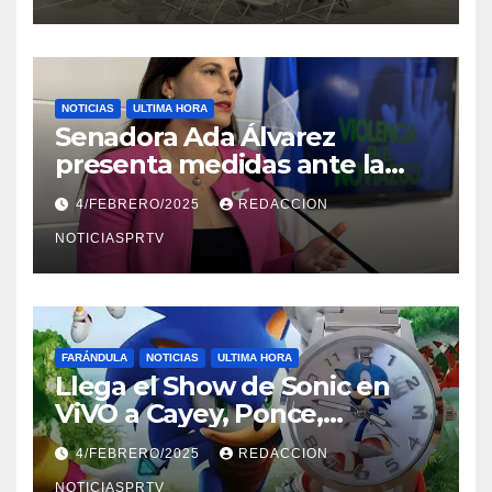
NOTICIAS
ULTIMA HORA
Senadora Ada Álvarez
presenta medidas ante la
violencia en el noviazgo
4/FEBRERO/2025
REDACCION
NOTICIASPRTV
FARÁNDULA
NOTICIAS
ULTIMA HORA
Llega el Show de Sonic en
ViVO a Cayey, Ponce,
Barceloneta y Humacao,
4/FEBRERO/2025
REDACCION
Relojes gratis para el que
NOTICIASPRTV