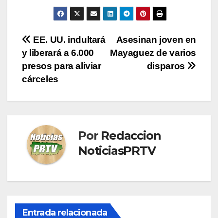
Navegación
EE. UU. indultará
Asesinan joven en
y liberará a 6.000
Mayaguez de varios
de
presos para aliviar
disparos
entradas
cárceles
Por
Redaccion
NoticiasPRTV
Entrada relacionada