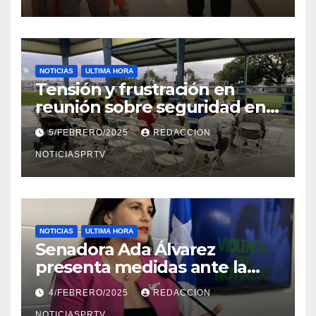
NOTICIAS
ULTIMA HORA
Tensión y frustración en
reunión sobre seguridad en
Reparto Metropolitano
5/FEBRERO/2025
REDACCION
NOTICIASPRTV
NOTICIAS
ULTIMA HORA
Senadora Ada Álvarez
presenta medidas ante la
violencia en el noviazgo
4/FEBRERO/2025
REDACCION
NOTICIASPRTV