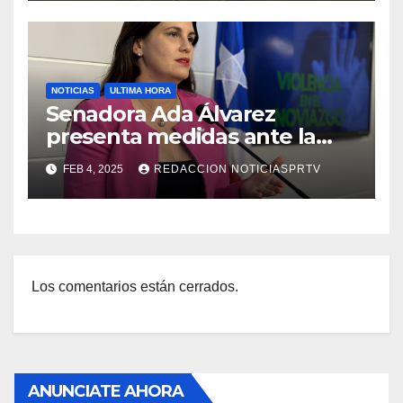
NOTICIAS
ULTIMA HORA
Senadora Ada Álvarez
presenta medidas ante la
violencia en el noviazgo
FEB 4, 2025
REDACCION NOTICIASPRTV
Los comentarios están cerrados.
ANUNCIATE AHORA