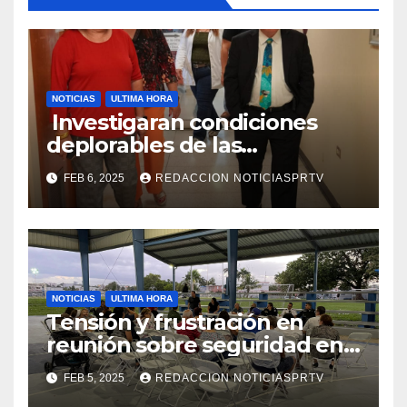
NOTICIAS
ULTIMA HORA
Investigaran condiciones
deplorables de las
facilidades el Departamento
FEB 6, 2025
REDACCION NOTICIASPRTV
de la Salud en Mayagüez
NOTICIAS
ULTIMA HORA
Tensión y frustración en
reunión sobre seguridad en
Reparto Metropolitano
FEB 5, 2025
REDACCION NOTICIASPRTV