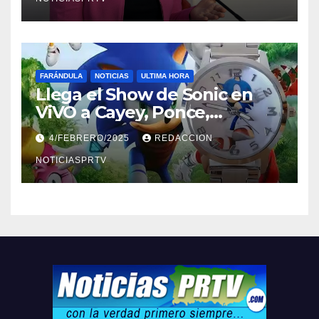
FARÁNDULA
NOTICIAS
ULTIMA HORA
Llega el Show de Sonic en
ViVO a Cayey, Ponce,
Barceloneta y Humacao,
4/FEBRERO/2025
REDACCION
Relojes gratis para el que
compre ahora….
NOTICIASPRTV