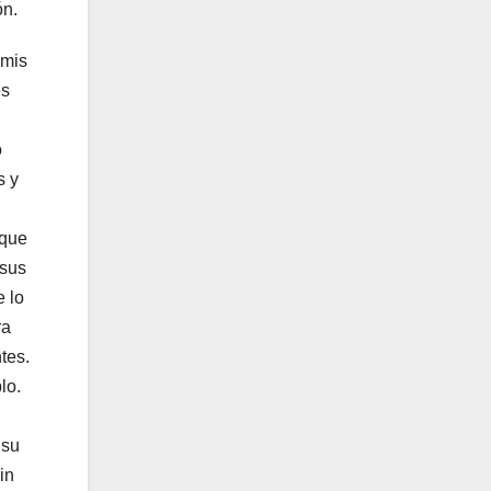
ón.
 mis
es
o
s y
 que
 sus
e lo
ra
tes.
lo.
 su
in