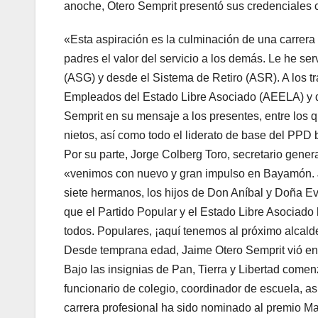
anoche, Otero Semprit presentó sus credenciales 
«Esta aspiración es la culminación de una carrera
padres el valor del servicio a los demás. Le he se
(ASG) y desde el Sistema de Retiro (ASR). A los t
Empleados del Estado Libre Asociado (AEELA) y 
Semprit en su mensaje a los presentes, entre los 
nietos, así como todo el liderato de base del PP
Por su parte, Jorge Colberg Toro, secretario gene
«venimos con nuevo y gran impulso en Bayamón. Ja
siete hermanos, los hijos de Don Aníbal y Doña E
que el Partido Popular y el Estado Libre Asociado
todos. Populares, ¡aquí tenemos al próximo alcald
Desde temprana edad, Jaime Otero Semprit vió en 
Bajo las insignias de Pan, Tierra y Libertad come
funcionario de colegio, coordinador de escuela, a
carrera profesional ha sido nominado al premio Man