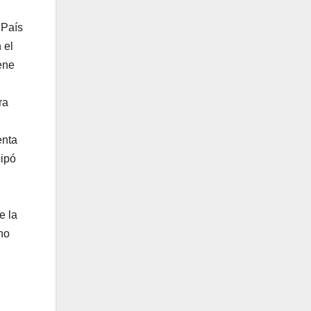
 País
 el
ene
ra
enta
cipó
e la
no