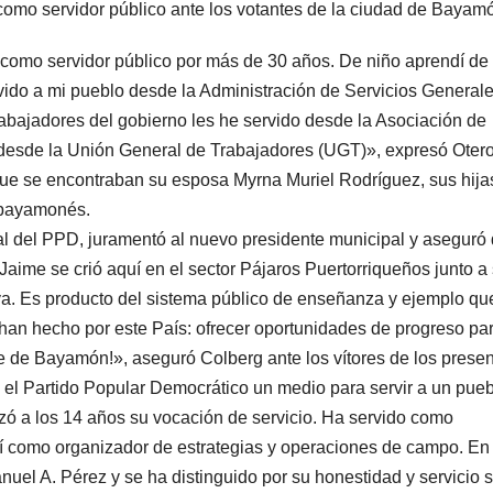
como servidor público ante los votantes de la ciudad de Bayam
 como servidor público por más de 30 años. De niño aprendí de
rvido a mi pueblo desde la Administración de Servicios General
rabajadores del gobierno les he servido desde la Asociación de
desde la Unión General de Trabajadores (UGT)», expresó Oter
que se encontraban su esposa Myrna Muriel Rodríguez, sus hija
D bayamonés.
ral del PPD, juramentó al nuevo presidente municipal y aseguró
ime se crió aquí en el sector Pájaros Puertorriqueños junto a
va. Es producto del sistema público de enseñanza y ejemplo qu
 han hecho por este País: ofrecer oportunidades de progreso pa
e de Bayamón!», aseguró Colberg ante los vítores de los presen
el Partido Popular Democrático un medio para servir a un pueb
nzó a los 14 años su vocación de servicio. Ha servido como
sí como organizador de estrategias y operaciones de campo. En
uel A. Pérez y se ha distinguido por su honestidad y servicio s