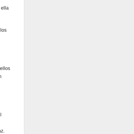
 ella
los
ellos
n
l
az.