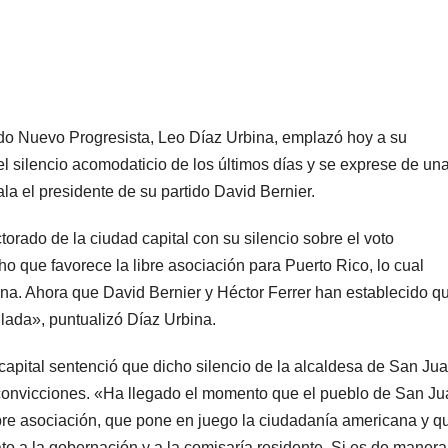
tido Nuevo Progresista, Leo Díaz Urbina, emplazó hoy a su
 silencio acomodaticio de los últimos días y se exprese de un
ala el presidente de su partido David Bernier.
orado de la ciudad capital con su silencio sobre el voto
o que favorece la libre asociación para Puerto Rico, lo cual
na. Ahora que David Bernier y Héctor Ferrer han establecido q
llada», puntualizó Díaz Urbina.
 capital sentenció que dicho silencio de la alcaldesa de San Ju
 convicciones. «Ha llegado el momento que el pueblo de San J
bre asociación, que pone en juego la ciudadanía americana y q
ato a la gobernación y a la comisaría residente. Si es de manera