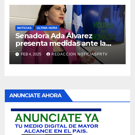
NOTICIAS
ULTIMA HORA
Senadora Ada Álvarez
presenta medidas ante la
violencia en el noviazgo
FEB 4, 2025
REDACCION NOTICIASPRTV
ANUNCIATE AHORA