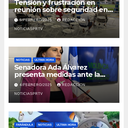
Tensión y frustración en
reunión sobre seguridad en
Reparto Metropolitano
5/FEBRERO/2025
REDACCION
NOTICIASPRTV
NOTICIAS
ULTIMA HORA
Senadora Ada Álvarez
presenta medidas ante la
violencia en el noviazgo
4/FEBRERO/2025
REDACCION
NOTICIASPRTV
FARÁNDULA
NOTICIAS
ULTIMA HORA