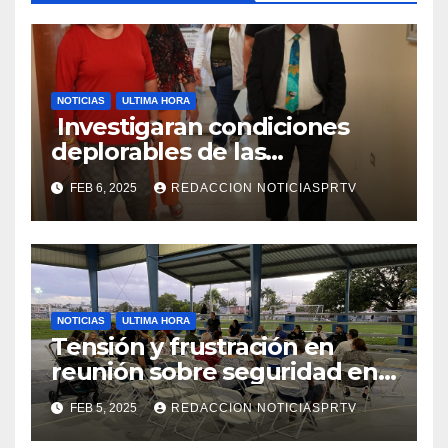
NOTICIAS
ULTIMA HORA
Investigaran condiciones
deplorables de las
facilidades el Departamento
FEB 6, 2025
REDACCION NOTICIASPRTV
de la Salud en Mayagüez
NOTICIAS
ULTIMA HORA
Tensión y frustración en
reunión sobre seguridad en
Reparto Metropolitano
FEB 5, 2025
REDACCION NOTICIASPRTV