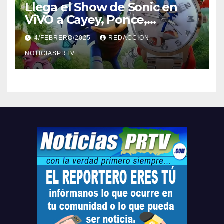
Llega el Show de Sonic en
ViVO a Cayey, Ponce,
Barceloneta y Humacao,
4/FEBRERO/2025
REDACCION
Relojes gratis para el que
compre ahora….
NOTICIASPRTV