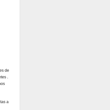
es de
tes .
hos
tas a