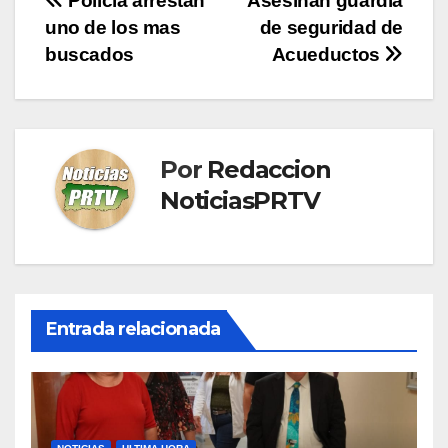
Navegación
Policía arrestan
Asesinan guardia
uno de los mas
de seguridad de
de
buscados
Acueductos
entradas
Por
Redaccion
NoticiasPRTV
Entrada relacionada