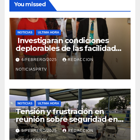
You missed
NOTICIAS
ULTIMA HORA
Investigaran condiciones
deplorables de las facilidades
el Departamento de la Salud
6/FEBRERO/2025
REDACCION
en Mayagüez
NOTICIASPRTV
NOTICIAS
ULTIMA HORA
Tensión y frustración en
reunión sobre seguridad en
Reparto Metropolitano
5/FEBRERO/2025
REDACCION