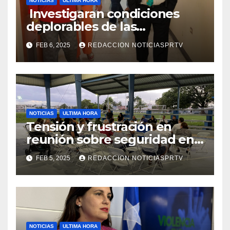
NOTICIAS
ULTIMA HORA
Investigaran condiciones
deplorables de las
facilidades el Departamento
FEB 6, 2025
REDACCION NOTICIASPRTV
de la Salud en Mayagüez
NOTICIAS
ULTIMA HORA
Tensión y frustración en
reunión sobre seguridad en
Reparto Metropolitano
FEB 5, 2025
REDACCION NOTICIASPRTV
NOTICIAS
ULTIMA HORA