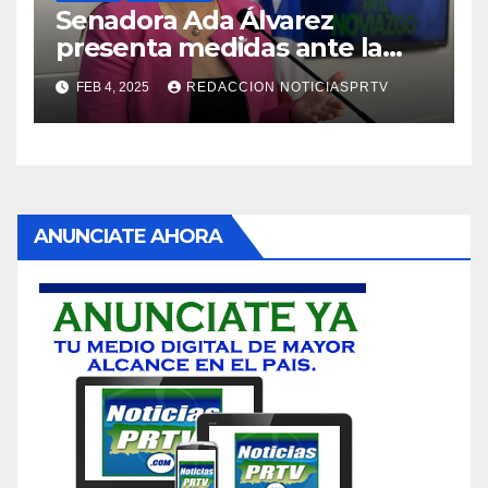
Senadora Ada Álvarez
presenta medidas ante la
violencia en el noviazgo
FEB 4, 2025
REDACCION NOTICIASPRTV
ANUNCIATE AHORA