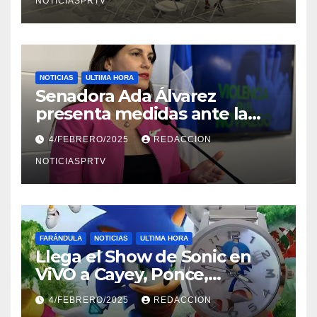
NOTICIASPRTV
NOTICIAS
ULTIMA HORA
Senadora Ada Álvarez
presenta medidas ante la
violencia en el noviazgo
4/FEBRERO/2025
REDACCION
NOTICIASPRTV
FARÁNDULA
NOTICIAS
ULTIMA HORA
Llega el Show de Sonic en
ViVO a Cayey, Ponce,
Barceloneta y Humacao,
4/FEBRERO/2025
REDACCION
Relojes gratis para el que