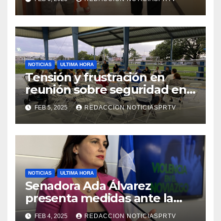
de la Salud en Mayagüez
NOTICIAS
ULTIMA HORA
Tensión y frustración en
reunión sobre seguridad en
Reparto Metropolitano
FEB 5, 2025
REDACCION NOTICIASPRTV
NOTICIAS
ULTIMA HORA
Senadora Ada Álvarez
presenta medidas ante la
violencia en el noviazgo
FEB 4, 2025
REDACCION NOTICIASPRTV