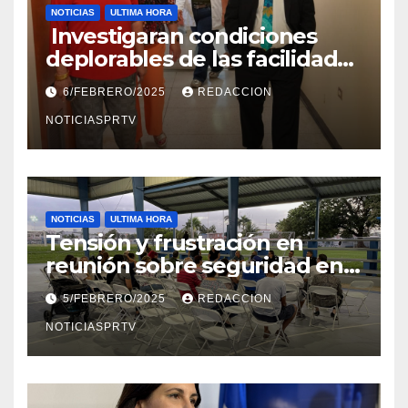
NOTICIAS
ULTIMA HORA
Investigaran condiciones
deplorables de las facilidades
el Departamento de la Salud
6/FEBRERO/2025
REDACCION
en Mayagüez
NOTICIASPRTV
NOTICIAS
ULTIMA HORA
Tensión y frustración en
reunión sobre seguridad en
Reparto Metropolitano
5/FEBRERO/2025
REDACCION
NOTICIASPRTV