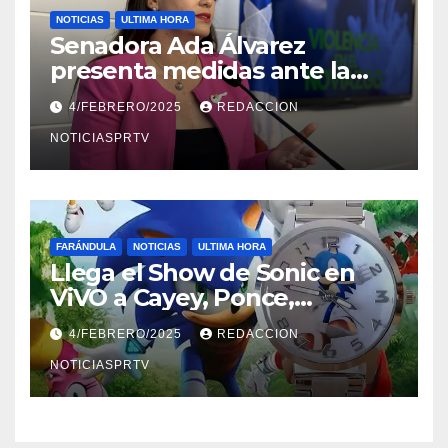
NOTICIAS
ULTIMA HORA
Senadora Ada Álvarez
presenta medidas ante la
violencia en el noviazgo
4/FEBRERO/2025
REDACCION
NOTICIASPRTV
FARÁNDULA
NOTICIAS
ULTIMA HORA
Llega el Show de Sonic en
ViVO a Cayey, Ponce,
Barceloneta y Humacao,
4/FEBRERO/2025
REDACCION
Relojes gratis para el que
compre ahora….
NOTICIASPRTV