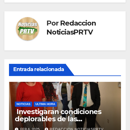
Por
Redaccion
NoticiasPRTV
Entrada relacionada
NOTICIAS
ULTIMA HORA
Investigaran condiciones
deplorables de las
facilidades el Departamento
FEB 6, 2025
REDACCION NOTICIASPRTV