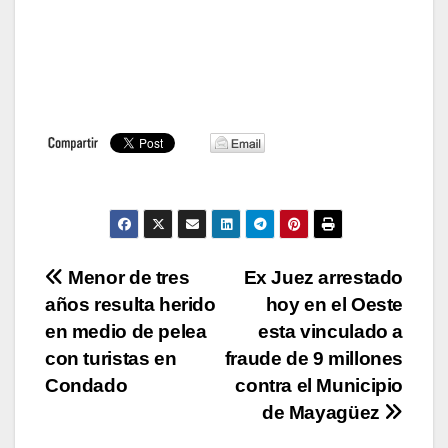
Navegación
Menor de tres
Ex Juez arrestado
años resulta herido
hoy en el Oeste
de
en medio de pelea
esta vinculado a
entradas
con turistas en
fraude de 9 millones
Condado
contra el Municipio
de Mayagüez