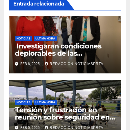
Entrada relacionada
NOTICIAS
ULTIMA HORA
Investigaran condiciones
deplorables de las
facilidades el Departamento
FEB 6, 2025
REDACCION NOTICIASPRTV
de la Salud en Mayagüez
NOTICIAS
ULTIMA HORA
Tensión y frustración en
reunión sobre seguridad en
Reparto Metropolitano
FEB 5, 2025
REDACCION NOTICIASPRTV