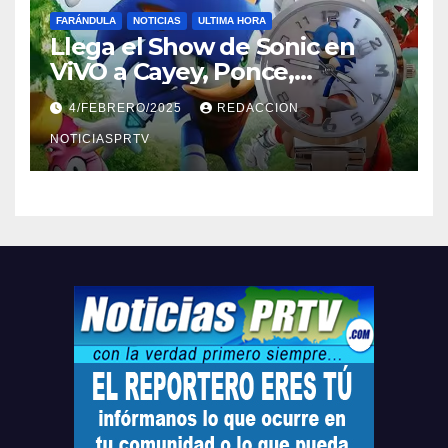
FARÁNDULA
NOTICIAS
ULTIMA HORA
Llega el Show de Sonic en
ViVO a Cayey, Ponce,
Barceloneta y Humacao,
4/FEBRERO/2025
REDACCION
Relojes gratis para el que
compre ahora….
NOTICIASPRTV