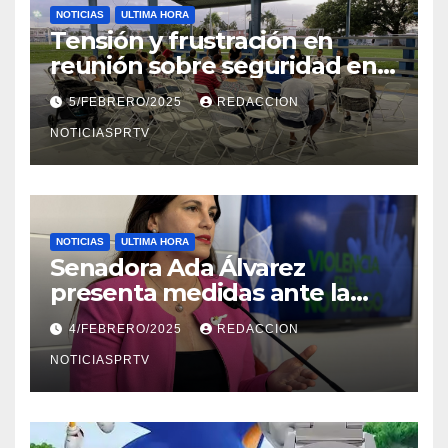
NOTICIAS
ULTIMA HORA
Tensión y frustración en
reunión sobre seguridad en
Reparto Metropolitano
5/FEBRERO/2025
REDACCION
NOTICIASPRTV
NOTICIAS
ULTIMA HORA
Senadora Ada Álvarez
presenta medidas ante la
violencia en el noviazgo
4/FEBRERO/2025
REDACCION
NOTICIASPRTV