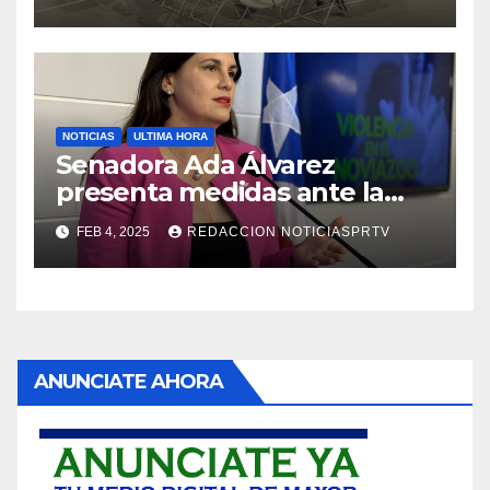
NOTICIAS
ULTIMA HORA
Senadora Ada Álvarez
presenta medidas ante la
violencia en el noviazgo
FEB 4, 2025
REDACCION NOTICIASPRTV
ANUNCIATE AHORA