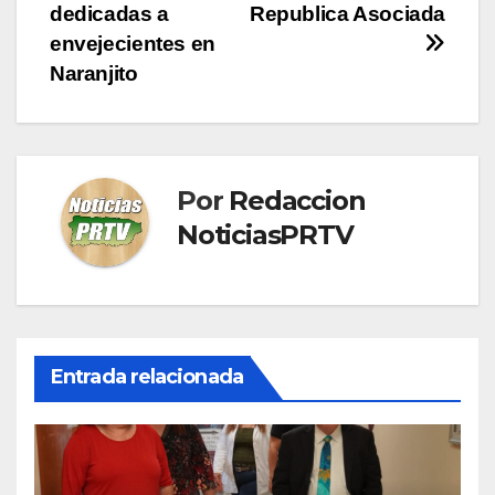
entradas
dedicadas a
Republica Asociada
envejecientes en
Naranjito
Por
Redaccion
NoticiasPRTV
Entrada relacionada