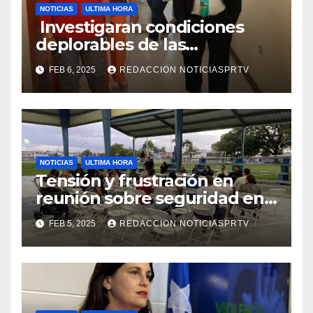
NOTICIAS
ULTIMA HORA
Investigaran condiciones
deplorables de las
facilidades el Departamento
FEB 6, 2025
REDACCION NOTICIASPRTV
de la Salud en Mayagüez
NOTICIAS
ULTIMA HORA
Tensión y frustración en
reunión sobre seguridad en
Reparto Metropolitano
FEB 5, 2025
REDACCION NOTICIASPRTV