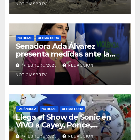
NOTICIASPRTV
NOTICIAS
ULTIMA HORA
Senadora Ada Álvarez
presenta medidas ante la
violencia en el noviazgo
4/FEBRERO/2025
REDACCION
NOTICIASPRTV
FARÁNDULA
NOTICIAS
ULTIMA HORA
Llega el Show de Sonic en
ViVO a Cayey, Ponce,
Barceloneta y Humacao,
4/FEBRERO/2025
REDACCION