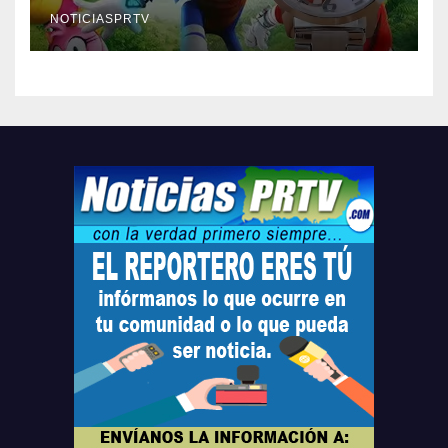
Relojes gratis para el que
compre ahora….
NOTICIASPRTV