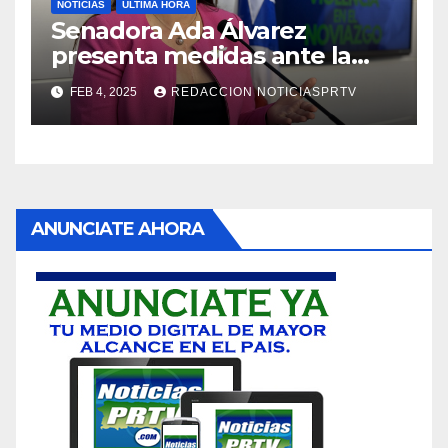
NOTICIAS
ULTIMA HORA
Senadora Ada Álvarez
presenta medidas ante la
violencia en el noviazgo
FEB 4, 2025
REDACCION NOTICIASPRTV
ANUNCIATE AHORA