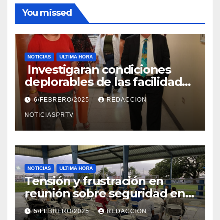
You missed
NOTICIAS
ULTIMA HORA
Investigaran condiciones
deplorables de las facilidades
el Departamento de la Salud
6/FEBRERO/2025
REDACCION
en Mayagüez
NOTICIASPRTV
NOTICIAS
ULTIMA HORA
Tensión y frustración en
reunión sobre seguridad en
Reparto Metropolitano
5/FEBRERO/2025
REDACCION