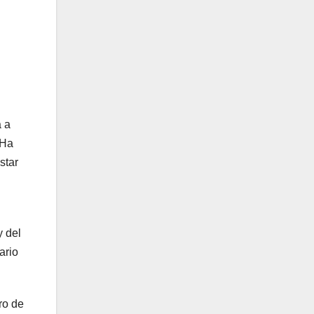
a a
«Ha
star
y del
ario
ro de