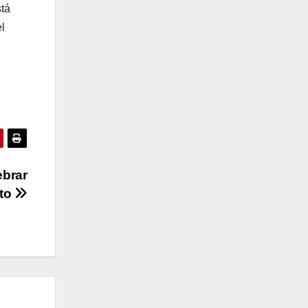
stá
l
ebrar
sto