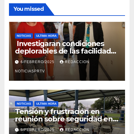
You missed
NOTICIAS
ULTIMA HORA
Investigaran condiciones
deplorables de las facilidades
el Departamento de la Salud
6/FEBRERO/2025
REDACCION
en Mayagüez
NOTICIASPRTV
NOTICIAS
ULTIMA HORA
Tensión y frustración en
reunión sobre seguridad en
Reparto Metropolitano
5/FEBRERO/2025
REDACCION