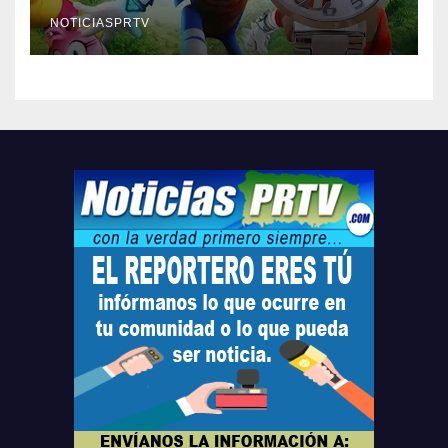
Relojes gratis para el que
compre ahora….
NOTICIASPRTV