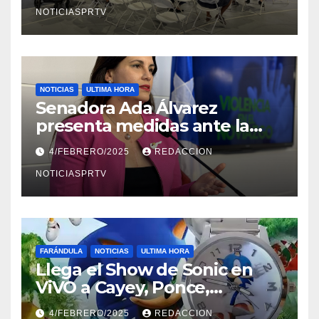
NOTICIASPRTV
NOTICIAS
ULTIMA HORA
Senadora Ada Álvarez
presenta medidas ante la
violencia en el noviazgo
4/FEBRERO/2025
REDACCION
NOTICIASPRTV
FARÁNDULA
NOTICIAS
ULTIMA HORA
Llega el Show de Sonic en
ViVO a Cayey, Ponce,
Barceloneta y Humacao,
4/FEBRERO/2025
REDACCION