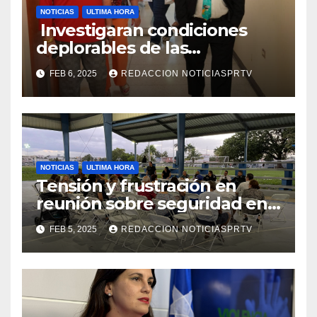
NOTICIAS
ULTIMA HORA
Investigaran condiciones
deplorables de las
facilidades el Departamento
FEB 6, 2025
REDACCION NOTICIASPRTV
de la Salud en Mayagüez
NOTICIAS
ULTIMA HORA
Tensión y frustración en
reunión sobre seguridad en
Reparto Metropolitano
FEB 5, 2025
REDACCION NOTICIASPRTV