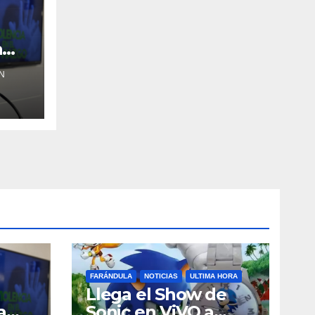
a
N
FARÁNDULA
NOTICIAS
ULTIMA HORA
Llega el Show de
a
Sonic en ViVO a