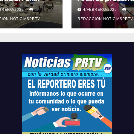
ión sobre
medidas ante la
EBRERO/2025
4/FEBRERO/2025
ridad en
violencia en el
arto
ION NOTICIASPRTV
noviazgo
REDACCION NOTICIASPRTV
opolitano