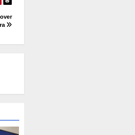
mover
era