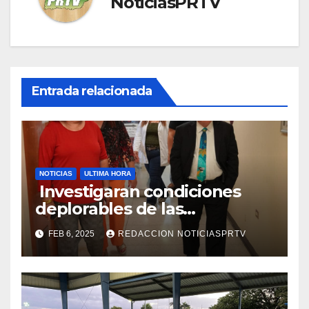
NoticiasPRTV
Entrada relacionada
NOTICIAS
ULTIMA HORA
Investigaran condiciones
deplorables de las
facilidades el Departamento
FEB 6, 2025
REDACCION NOTICIASPRTV
de la Salud en Mayagüez