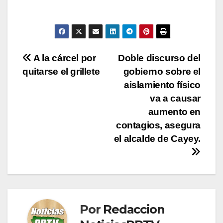
Navegación
A la cárcel por
Doble discurso del
quitarse el grillete
gobierno sobre el
de
aislamiento físico
entradas
va a causar
aumento en
contagios, asegura
el alcalde de Cayey.
Por
Redaccion