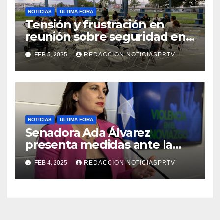
NOTICIAS
ULTIMA HORA
Tensión y frustración en
reunión sobre seguridad en
Reparto Metropolitano
FEB 5, 2025
REDACCION NOTICIASPRTV
NOTICIAS
ULTIMA HORA
Senadora Ada Álvarez
presenta medidas ante la
violencia en el noviazgo
FEB 4, 2025
REDACCION NOTICIASPRTV