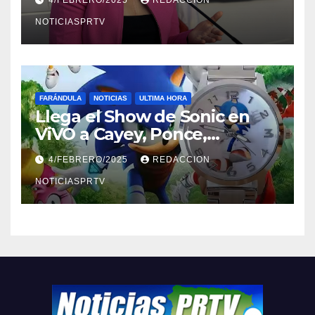
NOTICIASPRTV
FARÁNDULA
NOTICIAS
ULTIMA HORA
Llega el Show de Sonic en
ViVO a Cayey, Ponce,
Barceloneta y Humacao,
4/FEBRERO/2025
REDACCION
Relojes gratis para el que
compre ahora….
NOTICIASPRTV