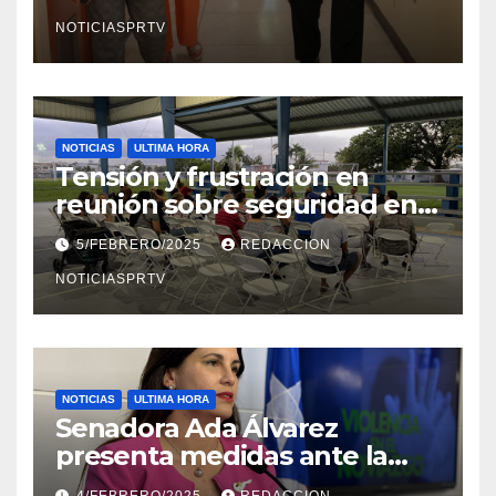
en Mayagüez
NOTICIASPRTV
NOTICIAS
ULTIMA HORA
Tensión y frustración en
reunión sobre seguridad en
Reparto Metropolitano
5/FEBRERO/2025
REDACCION
NOTICIASPRTV
NOTICIAS
ULTIMA HORA
Senadora Ada Álvarez
presenta medidas ante la
violencia en el noviazgo
4/FEBRERO/2025
REDACCION