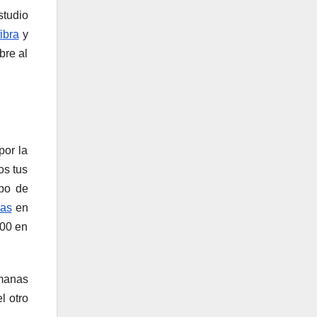
studio
fibra
y
bre al
por la
os tus
ipo de
das
en
200 en
emanas
l otro