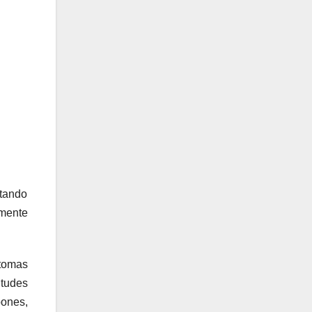
ntando
amente
 tomas
itudes
pones,