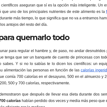
 científicos aseguran que sí es la opción más inteligente. Un e
ó que uno de los principales nutrientes de este alimento es la
 durante más tiempo, lo que significa que no va a entrarnos ham
s antojos del resto del día.
a para quemarlo todo
ar para regular el hambre y, de paso, no andar desnutridos 
que tenga que ser un banquete de cuento de princesas con tod
o sabes. Y si no lo sabías te lo dicen los científicos: un equ
su alimentación las personas en función de las
calorías ingeri
que comía 700 calorías en el desayuno, 500 en el almuerzo y 
: 200, 500 y 700 calorías, respectivamente.
y, demostraron que después de llevar esa dieta durante dos s
700 calorías
habían perdido dos veces y media más peso que e