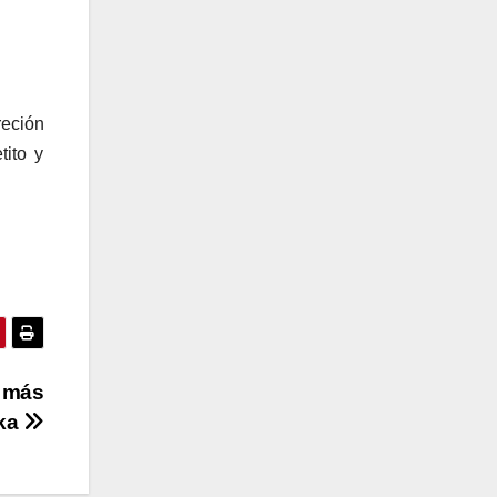
reción
tito y
s más
ika