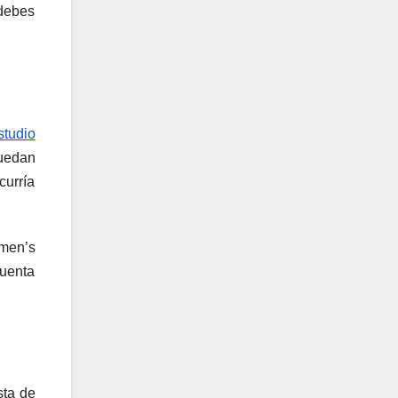
 debes
studio
quedan
curría
men’s
cuenta
sta de