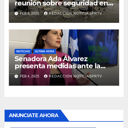
reunión sobre seguridad en
Reparto Metropolitano
FEB 5, 2025
REDACCION NOTICIASPRTV
NOTICIAS
ULTIMA HORA
Senadora Ada Álvarez
presenta medidas ante la
violencia en el noviazgo
FEB 4, 2025
REDACCION NOTICIASPRTV
ANUNCIATE AHORA