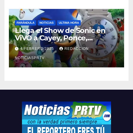
FARÁNDULA
NOTICIAS
ULTIMA HORA
Llega el Show de Sonic en
ViVO a Cayey, Ponce,
Barceloneta y Humacao,
4/FEBRERO/2025
REDACCION
Relojes gratis para el que
compre ahora….
NOTICIASPRTV