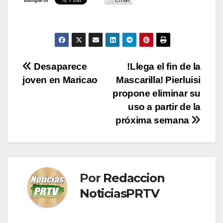
Navegación
Desaparece
!Llega el fin de la
joven en Maricao
Mascarilla! Pierluisi
de
propone eliminar su
entradas
uso a partir de la
próxima semana
Por
Redaccion
NoticiasPRTV