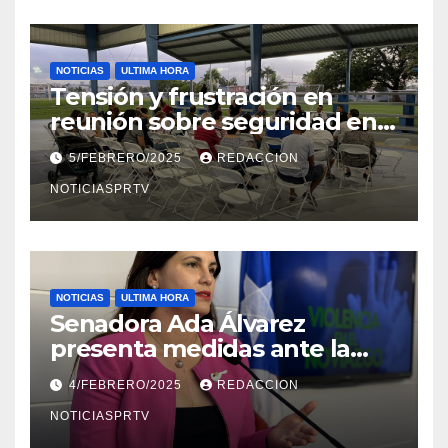
NOTICIAS
ULTIMA HORA
Tensión y frustración en
reunión sobre seguridad en
Reparto Metropolitano
5/FEBRERO/2025
REDACCION
NOTICIASPRTV
NOTICIAS
ULTIMA HORA
Senadora Ada Álvarez
presenta medidas ante la
violencia en el noviazgo
4/FEBRERO/2025
REDACCION
NOTICIASPRTV