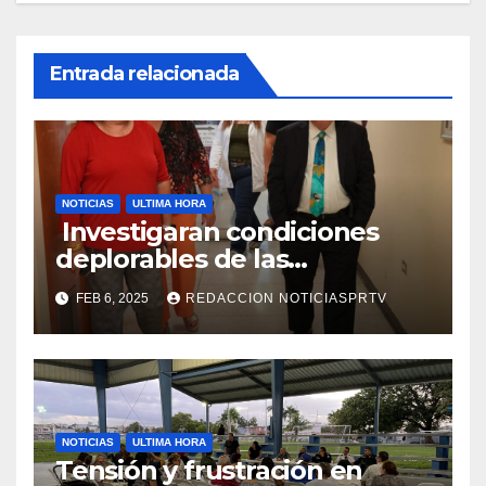
Entrada relacionada
NOTICIAS
ULTIMA HORA
Investigaran condiciones
deplorables de las
facilidades el Departamento
FEB 6, 2025
REDACCION NOTICIASPRTV
de la Salud en Mayagüez
NOTICIAS
ULTIMA HORA
Tensión y frustración en