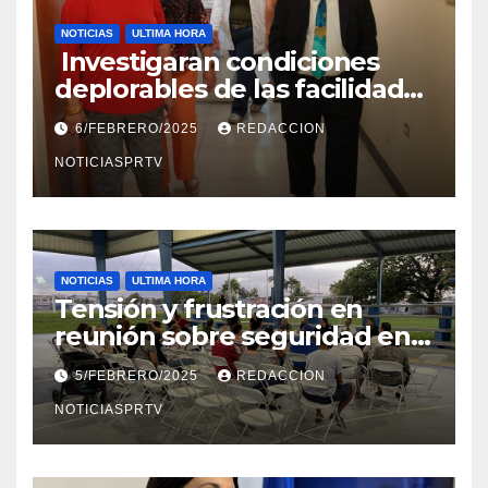
NOTICIAS
ULTIMA HORA
Investigaran condiciones
deplorables de las facilidades
el Departamento de la Salud
6/FEBRERO/2025
REDACCION
en Mayagüez
NOTICIASPRTV
NOTICIAS
ULTIMA HORA
Tensión y frustración en
reunión sobre seguridad en
Reparto Metropolitano
5/FEBRERO/2025
REDACCION
NOTICIASPRTV