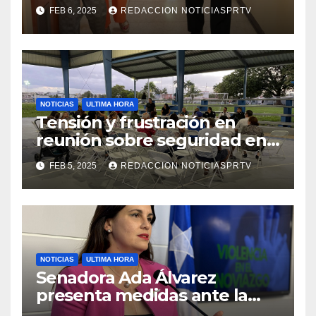
facilidades el Departamento
FEB 6, 2025
REDACCION NOTICIASPRTV
de la Salud en Mayagüez
NOTICIAS
ULTIMA HORA
Tensión y frustración en
reunión sobre seguridad en
Reparto Metropolitano
FEB 5, 2025
REDACCION NOTICIASPRTV
NOTICIAS
ULTIMA HORA
Senadora Ada Álvarez
presenta medidas ante la
violencia en el noviazgo