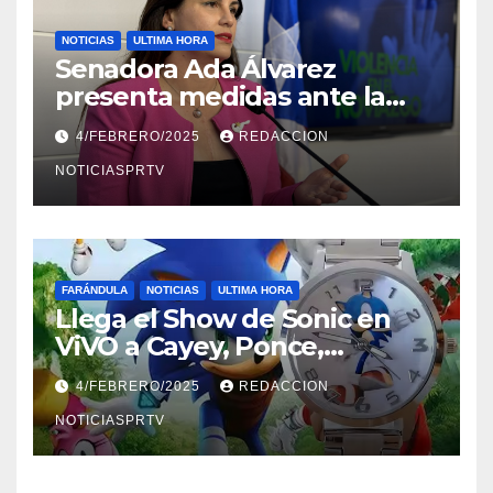
NOTICIAS
ULTIMA HORA
Senadora Ada Álvarez
presenta medidas ante la
violencia en el noviazgo
4/FEBRERO/2025
REDACCION
NOTICIASPRTV
FARÁNDULA
NOTICIAS
ULTIMA HORA
Llega el Show de Sonic en
ViVO a Cayey, Ponce,
Barceloneta y Humacao,
4/FEBRERO/2025
REDACCION
Relojes gratis para el que
compre ahora….
NOTICIASPRTV