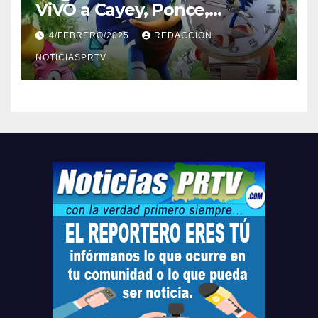
ViVO a Cayey, Ponce,
Barceloneta y Humacao,
4/FEBRERO/2025
REDACCION
Relojes gratis para el que
compre ahora….
NOTICIASPRTV