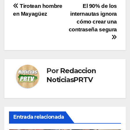
Navegación
Tirotean hombre
El 90% de los
en Mayagüez
internautas ignora
de
cómo crear una
entradas
contraseña segura
Por
Redaccion
NoticiasPRTV
Entrada relacionada