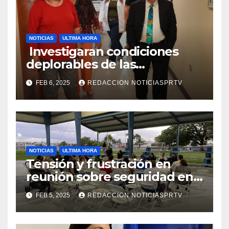
NOTICIAS
ULTIMA HORA
Investigaran condiciones
deplorables de las
facilidades el Departamento
FEB 6, 2025
REDACCION NOTICIASPRTV
de la Salud en Mayagüez
NOTICIAS
ULTIMA HORA
Tensión y frustración en
reunión sobre seguridad en
Reparto Metropolitano
FEB 5, 2025
REDACCION NOTICIASPRTV