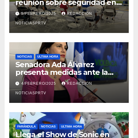
reunión sobre seguridad en
Reparto Metropolitano
5/FEBRERO/2025
REDACCION
NOTICIASPRTV
NOTICIAS
ULTIMA HORA
Senadora Ada Álvarez
presenta medidas ante la
violencia en el noviazgo
4/FEBRERO/2025
REDACCION
NOTICIASPRTV
FARÁNDULA
NOTICIAS
ULTIMA HORA
Llega el Show de Sonic en