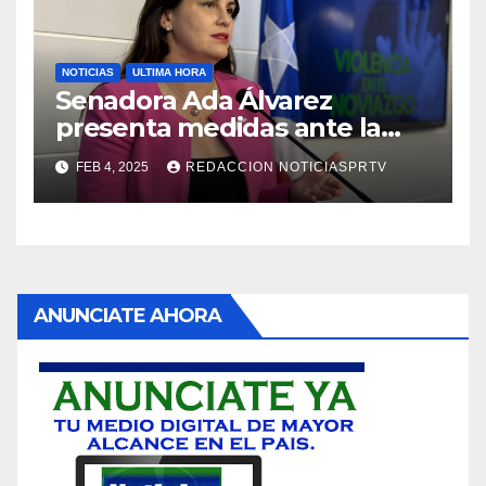
NOTICIAS
ULTIMA HORA
Senadora Ada Álvarez
presenta medidas ante la
violencia en el noviazgo
FEB 4, 2025
REDACCION NOTICIASPRTV
ANUNCIATE AHORA