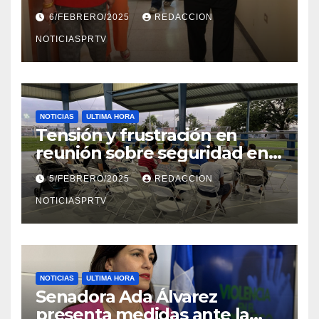
el Departamento de la Salud
6/FEBRERO/2025
REDACCION
en Mayagüez
NOTICIASPRTV
NOTICIAS
ULTIMA HORA
Tensión y frustración en
reunión sobre seguridad en
Reparto Metropolitano
5/FEBRERO/2025
REDACCION
NOTICIASPRTV
NOTICIAS
ULTIMA HORA
Senadora Ada Álvarez
presenta medidas ante la