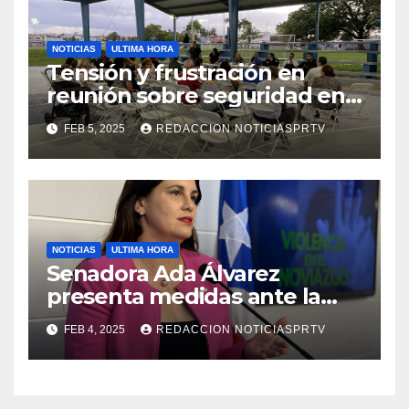
NOTICIAS
ULTIMA HORA
Tensión y frustración en
reunión sobre seguridad en
Reparto Metropolitano
FEB 5, 2025
REDACCION NOTICIASPRTV
NOTICIAS
ULTIMA HORA
Senadora Ada Álvarez
presenta medidas ante la
violencia en el noviazgo
FEB 4, 2025
REDACCION NOTICIASPRTV