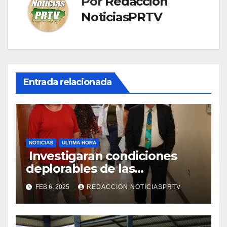
Por
Redaccion
NoticiasPRTV
Entrada relacionada
NOTICIAS
ULTIMA HORA
Investigaran condiciones
deplorables de las
facilidades el Departamento
FEB 6, 2025
REDACCION NOTICIASPRTV
de la Salud en Mayagüez