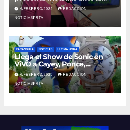
violencia en el noviazgo
4/FEBRERO/2025
REDACCION
NOTICIASPRTV
FARÁNDULA
NOTICIAS
ULTIMA HORA
Llega el Show de Sonic en
ViVO a Cayey, Ponce,
Barceloneta y Humacao,
4/FEBRERO/2025
REDACCION
Relojes gratis para el que
compre ahora….
NOTICIASPRTV