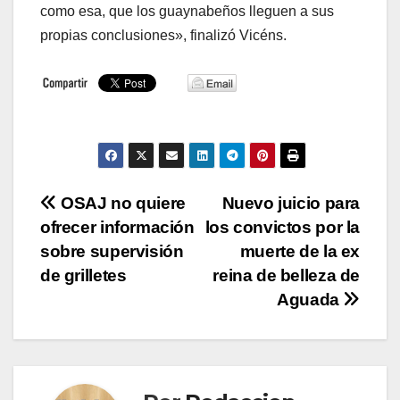
como esa, que los guaynabeños lleguen a sus
propias conclusiones», finalizó Vicéns.
Navegación
OSAJ no quiere
Nuevo juicio para
ofrecer información
los convictos por la
de
sobre supervisión
muerte de la ex
entradas
de grilletes
reina de belleza de
Aguada