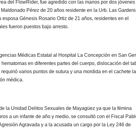
l área del FlowRider, fue agredido con las manos por dos jóvenes
n Maldonado Pérez de 20 años residente en la Urb. Las Garden
u esposa Génesis Rosario Ortiz de 21 años, residentes en el
les fueron puestos bajo arresto.
rgencias Médicas Estatal al Hospital La Concepción en San Ge
ó hematomas en diferentes partes del cuerpo, dislocación del ta
al requirió varios puntos de sutura y una mordida en el cachete l
ión médica.
a de la Unidad Delitos Sexuales de Mayagüez ya que la fémina
ros a un infante de año y medio, se consultó con el Fiscal Pabl
Agresión Agravada y a la acusada un cargo por la Ley 246 de