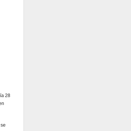
ía 28
en
 se