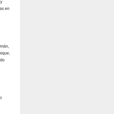
 y
ias en
rmán,
bique,
ado
o