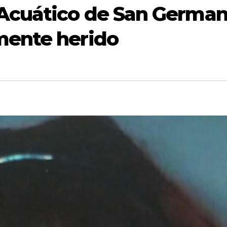
Acuático de San Germa
mente herido