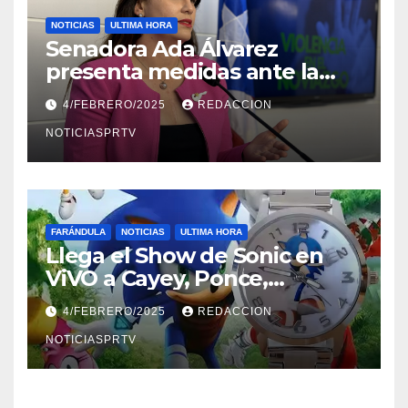
NOTICIAS
ULTIMA HORA
Senadora Ada Álvarez
presenta medidas ante la
violencia en el noviazgo
4/FEBRERO/2025
REDACCION
NOTICIASPRTV
FARÁNDULA
NOTICIAS
ULTIMA HORA
Llega el Show de Sonic en
ViVO a Cayey, Ponce,
Barceloneta y Humacao,
4/FEBRERO/2025
REDACCION
Relojes gratis para el que
compre ahora….
NOTICIASPRTV