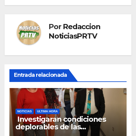
Por
Redaccion
NoticiasPRTV
Entrada relacionada
NOTICIAS
ULTIMA HORA
Investigaran condiciones
deplorables de las
facilidades el Departamento