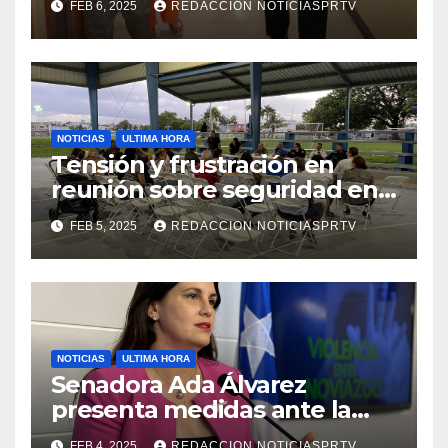
FEB 6, 2025
REDACCION NOTICIASPRTV
de la Salud en Mayagüez
NOTICIAS
ULTIMA HORA
Tensión y frustración en
reunión sobre seguridad en
Reparto Metropolitano
FEB 5, 2025
REDACCION NOTICIASPRTV
NOTICIAS
ULTIMA HORA
Senadora Ada Álvarez
presenta medidas ante la
violencia en el noviazgo
FEB 4, 2025
REDACCION NOTICIASPRTV