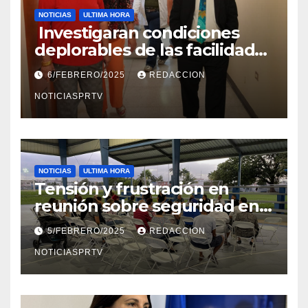
NOTICIAS
ULTIMA HORA
Investigaran condiciones
deplorables de las facilidades
el Departamento de la Salud
6/FEBRERO/2025
REDACCION
en Mayagüez
NOTICIASPRTV
NOTICIAS
ULTIMA HORA
Tensión y frustración en
reunión sobre seguridad en
Reparto Metropolitano
5/FEBRERO/2025
REDACCION
NOTICIASPRTV